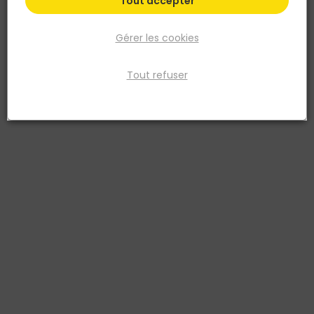
Tout accepter
Gérer les cookies
Tout refuser
NORAIL
Console universelle emboutie légère Acier verni
200x250
Réf. 3274590510745
CONSOLE 200X250 AC.VERNI BLANC
Voir plus
Fiche produit
Fiche Technique