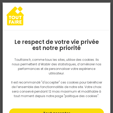
0
0
TROUVEZ VOTRE MAGASIN TOUT FAIRE
Choisir mon magasin
Saisissez votre région pour les informations de stock et de
livraison. Votre emplacement ne sera pas partagé.
Le respect de votre vie privée
Retrouvez les délais et options de
est notre priorité
Accueil
PRODUITS
Fenêtre, porte, menuiserie
Intérieur
Agen
livraison ainsi que les disponibiltiés en
magasin
P. ex. Ile de france
Toutfaire.fr, comme tous les sites, utilise des cookies. Ils
nous permettent d’établir des statistiques, d’améliorer nos
performances et de personnaliser votre expérience
Rechercher
utilisateur.
Il est recommandé "d'accepter" ces cookies pour bénéficier
Nous utilisons des cookies pour fournir ce service. En
de l’ensemble des fonctionnalités de notre site. Votre choix
savoir plus sur la façon dont nous utilisons les cookies
sera conservé pendant 12 mois maximum et modifiable à
dans notre politique.
tout moment depuis notre page "politique des cookies".