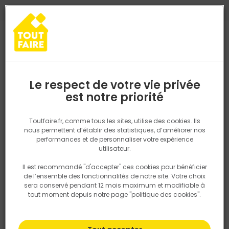
0
0
TROUVEZ VOTRE MAGASIN TOUT FAIRE
Choisir mon magasin
Saisissez votre région pour les informations de stock et de
livraison. Votre emplacement ne sera pas partagé.
Le respect de votre vie privée
Retrouvez les délais et options de
est notre priorité
Accueil
PRODUITS
Outillage & équipement
Outillage à main
livraison ainsi que les disponibiltiés en
magasin
P. ex. Ile de france
Toutfaire.fr, comme tous les sites, utilise des cookies. Ils
nous permettent d’établir des statistiques, d’améliorer nos
performances et de personnaliser votre expérience
Rechercher
utilisateur.
Il est recommandé "d'accepter" ces cookies pour bénéficier
Nous utilisons des cookies pour fournir ce service. En
de l’ensemble des fonctionnalités de notre site. Votre choix
savoir plus sur la façon dont nous utilisons les cookies
sera conservé pendant 12 mois maximum et modifiable à
dans notre politique.
tout moment depuis notre page "politique des cookies".