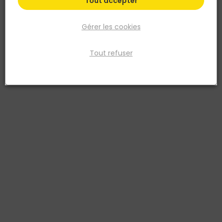
Tout accepter
Gérer les cookies
Tout refuser
MONDELIN
Couteau à enduire lame inox trempé – 10CM
Réf. 3479132233001
Épaisseur : 0,5 mm. Poignée bi-matière toucher 'Soft'. Modèle
déposé : design issu de la collaboration entre notre bureau
d’études et notre designer. Ergonomique : excellente prise en main
approuvée par les professionnels, poignée ambidextre pour une
utilisation aussi bien pour les droitiers que les gauchers. Qualité de