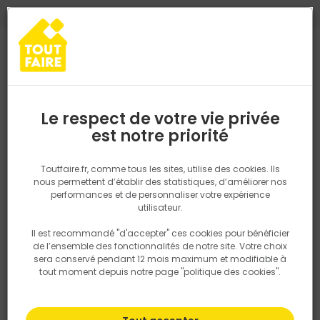
0
0
TROUVEZ VOTRE MAGASIN TOUT FAIRE
Choisir mon magasin
Saisissez votre région pour les informations de stock et de
livraison. Votre emplacement ne sera pas partagé.
Le respect de votre vie privée
Retrouvez les délais et options de
est notre priorité
Accueil
PRODUITS
Outillage & équipement
Outillage à main
livraison ainsi que les disponibiltiés en
magasin
P. ex. Ile de france
Toutfaire.fr, comme tous les sites, utilise des cookies. Ils
nous permettent d’établir des statistiques, d’améliorer nos
performances et de personnaliser votre expérience
Rechercher
utilisateur.
Il est recommandé "d'accepter" ces cookies pour bénéficier
Nous utilisons des cookies pour fournir ce service. En
de l’ensemble des fonctionnalités de notre site. Votre choix
savoir plus sur la façon dont nous utilisons les cookies
sera conservé pendant 12 mois maximum et modifiable à
dans notre politique.
tout moment depuis notre page "politique des cookies".