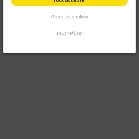
Tout accepter
Gérer les cookies
Tout refuser
STANLEY
Crayon de charpentier 30cm avec corps rouge -
Par 2 pièces
Réf. 3253560729974
Crayons de charpentier STANLEY® – 30 cm – corps rouge – boîte ou
carte de 2 pièces. Grâce à leur forme rectangulaire aplatie, ces
crayons restent parfaitement en place sans rouler lorsqu’ils sont
posés. Leur mine large en graphite HB permet un marquage rapide