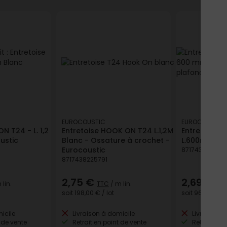
EUROCOUSTIC
EUROCOUSTIC
ON T24 - L. 1,2
Entretoise HOOK ON T24 L.1,2M
Entretoise C
ustic
Blanc - Ossature à crochet -
L.600mm Bla
Eurocoustic
871743822775
8717438225791
2,75 €
2,69 €
 lin.
TTC
/ m lin.
TT
soit
198,00 €
/ lot
soit
96,84 €
/ l
icile
Livraison à domicile
Livraison à
 de vente
Retrait en point de vente
Retrait en p