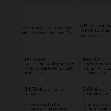
EUROCOUSTIC
EUROCOUSTIC
Coulisseau CA 110 pour tige
Entretoise CLIP 
filetée Ø 6MM - Boîte de 100
m blanc Euroco
3661215079556
8717438227740
34,76 €
2,69 €
TTC
/ Centaine
TTC
/ m
soit
34,76 €
/ lot
soit
193,68 €
/ lot
Livraison à domicile
Livraison à dom
Retrait en point de vente
Retrait en point