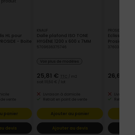
KNAUF
PROSIDE
is HL pour
Dalle plafond ISO TONE
Eclisse inté
ROSIDE - Boite
HYGÈNE 1200 x 600 x 7MM
Proside - Bo
5709636375746
376038154008
Voir plus de modèles
25,81 €
26,65 €
TTC
/ m2
T
soit
111,50 €
/ lot
icile
Livraison à domicile
Livraison à
 de vente
Retrait en point de vente
Retrait en p
u panier
Ajouter au panier
Ajout
au devis
Ajouter au devis
Ajout