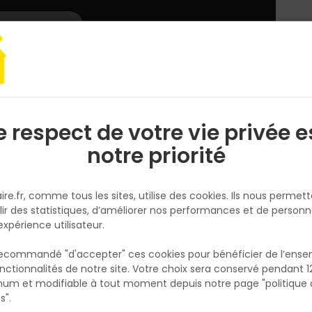
L'enseigne
Nous rejoindre
Services
DEMANDER
CATALOGUES
UN
DEVIS/PRIX
OK ON T24 L.600mm Blanc Ossature à crochet
e respect de votre vie privée e
S
l
notre priorité
EUROCOUSTIC
Entretoise HOOK ON T24 L.60
ire.fr, comme tous les sites, utilise des cookies. Ils nous permet
Blanc Ossature à crochet
lir des statistiques, d’améliorer nos performances et de personn
Réf. 8717438225784
expérience utilisateur.
 recommandé "d'accepter" ces cookies pour bénéficier de l’ens
Fiche produit
nctionnalités de notre site. Votre choix sera conservé pendant 1
N
Fiche Technique
p
um et modifiable à tout moment depuis notre page "politique 
p
s".