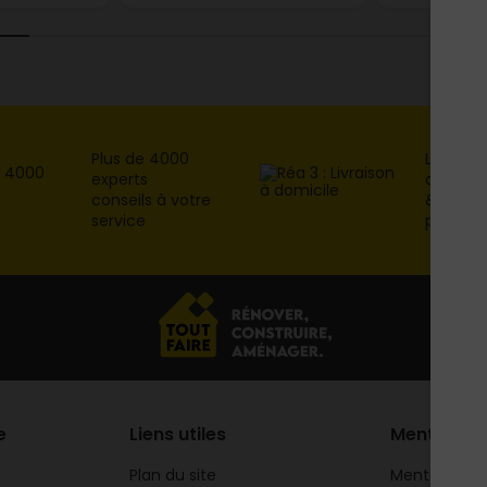
Plus de 4000
Livraiso
experts
domicil
conseils à votre
& retrai
service
point d
e
Liens utiles
Mentions
Plan du site
Mentions lég