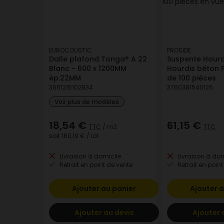
EUROCOUSTIC
PROSIDE
Dalle plafond Tonga® A 22
Suspente Hourd
Blanc - 600 x 1200MM
Hourdis béton P
ép.22MM
de 100 pièces
3661215102834
3760381540126
Voir plus de modèles
18,54 €
61,15 €
TTC
/ m2
TTC
soit
160,19 €
/ lot
Livraison à domicile
Livraison à dom
Retrait en point de vente
Retrait en point
Ajouter au panier
Ajouter a
Ajouter au devis
Ajouter 