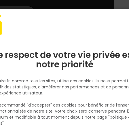
L'enseigne
Nous rejoindre
Services
DEMANDER
CATALOGUES
UN
DEVIS/PRIX
lerie ameublement
Equerres
Equerre de cadre et fenetre Bouts ronds 
e respect de votre vie privée e
S
l
notre priorité
NORAIL
Equerre de cadre et fenetre Bo
ire.fr, comme tous les sites, utilise des cookies. Ils nous permet
ronds Acier 120x120x20
lir des statistiques, d’améliorer nos performances et de personn
Réf. 3274590517195
expérience utilisateur.
 recommandé "d'accepter" ces cookies pour bénéficier de l’ens
Fiche produit
nctionnalités de notre site. Votre choix sera conservé pendant 1
N
Fiche Technique
p
um et modifiable à tout moment depuis notre page "politique 
p
s".