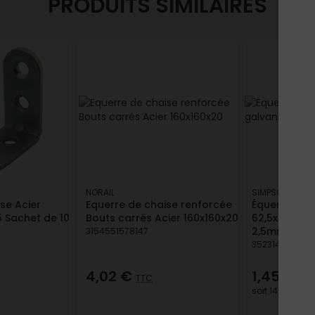
PRODUITS SIMILAIRES
NORAIL
SIMPSON STRON
se Acier
Equerre de chaise renforcée
Équerre sim
5 Sachet de 10
Bouts carrés Acier 160x160x20
62,5x62,5x
2,5mm acier
3154551578147
3523140200712
4,02 €
1,45 €
TTC
TT
soit
145,00 €
/ 