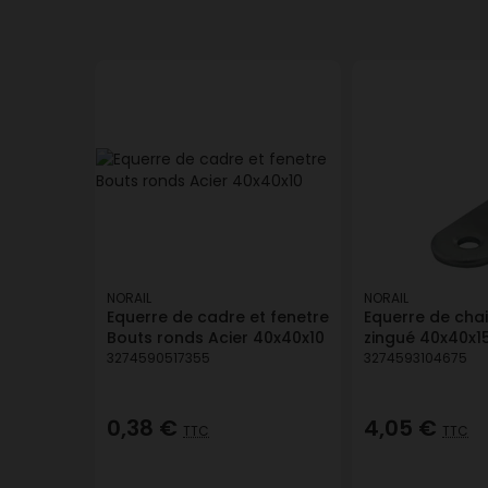
NORAIL
NORAIL
Equerre de cadre et fenetre
Equerre de chai
Bouts ronds Acier 40x40x10
zingué 40x40x1
3274590517355
3274593104675
0,38 €
4,05 €
TTC
TTC