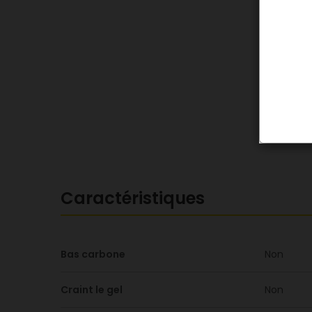
Caractéristiques
Bas carbone
Non
Craint le gel
Non