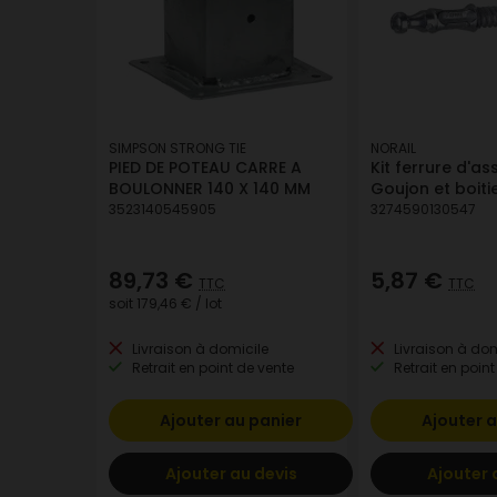
SIMPSON STRONG TIE
NORAIL
PIED DE POTEAU CARRE A
Kit ferrure d'a
BOULONNER 140 X 140 MM
Goujon et boiti
3523140545905
3274590130547
89,73 €
5,87 €
TTC
TTC
soit
179,46 €
/ lot
Livraison à domicile
Livraison à dom
Retrait en point de vente
Retrait en point
Ajouter au panier
Ajouter a
Ajouter au devis
Ajouter 