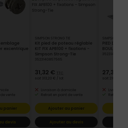
SIMPSON STRONG TIE
SIMPSON STRON
ssemblage
Kit pied de poteau réglable
PIED DE POT
er excentrique
KIT FIX APB100 + fixations -
BOULONNER 
Simpson Strong-Tie
352314056830
3523140857565
31,32 €
27,30 €
TTC
T
soit
313,20 €
/ lot
soit
218,40 €
/ 
icile
Livraison à domicile
Livraison à
 de vente
Retrait en point de vente
Retrait en p
u panier
Ajouter au panier
Ajout
au devis
Ajouter au devis
Ajout