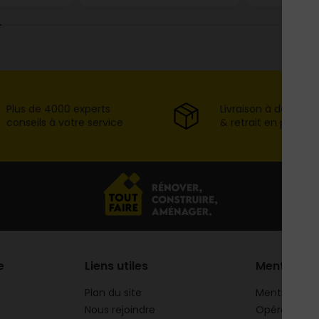
Plus de 4000 experts
Livraison à domicil
conseils à votre service
& retrait en point d
e
Liens utiles
Mentions
Plan du site
Mentions lég
Nous rejoindre
Opération 