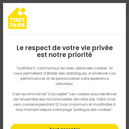
0
0
TROUVEZ VOTRE MAGASIN TOUT FAIRE
Choisir mon magasin
Saisissez votre région pour les informations de stock et de
livraison. Votre emplacement ne sera pas partagé.
Le respect de votre vie privée
Retrouvez les délais et options de
est notre priorité
Accueil
PRODUITS
Quincaillerie, électricité
Quincaillerie ameu
livraison ainsi que les disponibiltiés en
magasin
P. ex. Ile de france
Toutfaire.fr, comme tous les sites, utilise des cookies. Ils
nous permettent d’établir des statistiques, d’améliorer nos
performances et de personnaliser votre expérience
Rechercher
utilisateur.
Il est recommandé "d'accepter" ces cookies pour bénéficier
Nous utilisons des cookies pour fournir ce service. En
de l’ensemble des fonctionnalités de notre site. Votre choix
savoir plus sur la façon dont nous utilisons les cookies
sera conservé pendant 12 mois maximum et modifiable à
dans notre politique.
tout moment depuis notre page "politique des cookies".