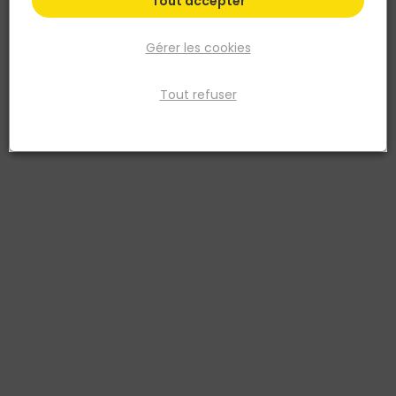
Tout accepter
Gérer les cookies
Tout refuser
NORAIL
Equerre de chaise Bouts ronds Acier zingué
100x100x15
Réf. 3274590517270
Fiche produit
Fiche Technique
Retrait en magasin
Retrait indisponible dans votre magasin