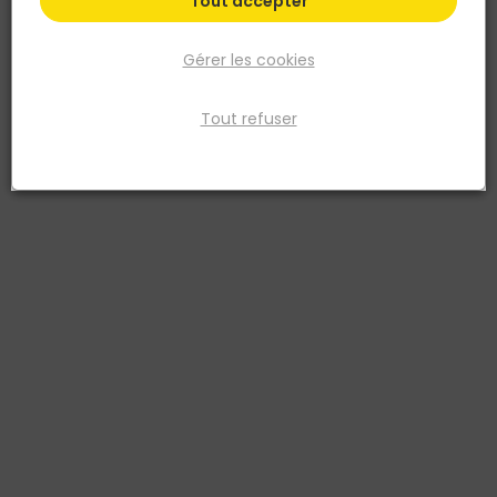
Tout accepter
Gérer les cookies
Tout refuser
FIRST PLAST
Grille PVC Carree D.100 Blanc sans Moustiq. a
Encastrer
Réf. 8011031234267
GRILLE PVC D.100 BLANC SANS MOUSTIQ. A ENCASTRER -PASS AIR
40CM2 - SOUS FILM
Voir plus
Fiche produit