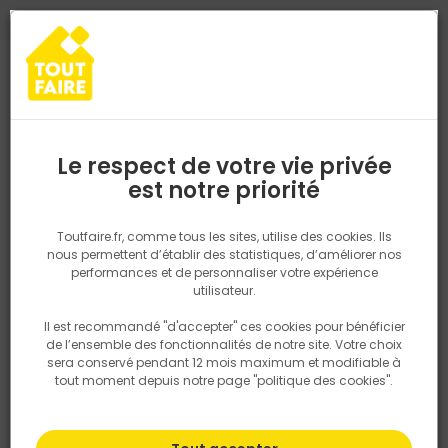
0
0
TROUVEZ VOTRE MAGASIN TOUT FAIRE
Choisir mon magasin
Saisissez votre région pour les informations de stock et de
livraison. Votre emplacement ne sera pas partagé.
Le respect de votre vie privée
Retrouvez les délais et options de
est notre priorité
Accueil
PRODUITS
Quincaillerie, électricité
Electricité
Grille 
livraison ainsi que les disponibiltiés en
magasin
P. ex. Ile de france
Toutfaire.fr, comme tous les sites, utilise des cookies. Ils
nous permettent d’établir des statistiques, d’améliorer nos
performances et de personnaliser votre expérience
Rechercher
utilisateur.
Il est recommandé "d'accepter" ces cookies pour bénéficier
Nous utilisons des cookies pour fournir ce service. En
de l’ensemble des fonctionnalités de notre site. Votre choix
savoir plus sur la façon dont nous utilisons les cookies
sera conservé pendant 12 mois maximum et modifiable à
dans notre politique.
tout moment depuis notre page "politique des cookies".