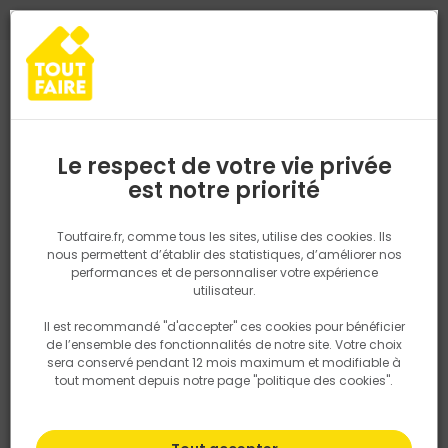
0
0
TROUVEZ VOTRE MAGASIN TOUT FAIRE
Choisir mon magasin
Saisissez votre région pour les informations de stock et de
livraison. Votre emplacement ne sera pas partagé.
Le respect de votre vie privée
Retrouvez les délais et options de
est notre priorité
Accueil
PRODUITS
Quincaillerie, électricité
Electricité
Grille 
livraison ainsi que les disponibiltiés en
magasin
P. ex. Ile de france
Toutfaire.fr, comme tous les sites, utilise des cookies. Ils
nous permettent d’établir des statistiques, d’améliorer nos
performances et de personnaliser votre expérience
Rechercher
utilisateur.
Il est recommandé "d'accepter" ces cookies pour bénéficier
Nous utilisons des cookies pour fournir ce service. En
de l’ensemble des fonctionnalités de notre site. Votre choix
savoir plus sur la façon dont nous utilisons les cookies
sera conservé pendant 12 mois maximum et modifiable à
dans notre politique.
tout moment depuis notre page "politique des cookies".