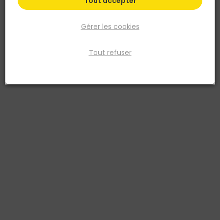
Tout accepter
Gérer les cookies
Tout refuser
FIRST PLAST
Grille PVC D.100 Sable et Moustiquaire a Encastrer
25 CM2
Réf. 8011031208404
GRILLE PVC D.100 SABLE + MOUSTIQUAIRE A ENCASTRER -PASS AIR 25
CM2
Voir plus
Fiche produit