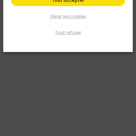
Tout accepter
Gérer les cookies
Tout refuser
FIRST PLAST
Grille PVC D.100 Blanc et Moustiquaire a Encastrer
25 CM2
Réf. 8011031208411
GRILLE PVC D.100 BLANC + MOUSTIQUAIRE A ENCASTRER -PASS AIR 25
CM2
Voir plus
Fiche produit