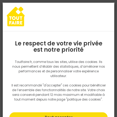
0
0
TROUVEZ VOTRE MAGASIN TOUT FAIRE
Choisir mon magasin
Saisissez votre région pour les informations de stock et de
livraison. Votre emplacement ne sera pas partagé.
Le respect de votre vie privée
Retrouvez les délais et options de
est notre priorité
Accueil
PRODUITS
Quincaillerie, électricité
Electricité
Grille 
livraison ainsi que les disponibiltiés en
magasin
P. ex. Ile de france
Toutfaire.fr, comme tous les sites, utilise des cookies. Ils
nous permettent d’établir des statistiques, d’améliorer nos
performances et de personnaliser votre expérience
Rechercher
utilisateur.
Il est recommandé "d'accepter" ces cookies pour bénéficier
Nous utilisons des cookies pour fournir ce service. En
de l’ensemble des fonctionnalités de notre site. Votre choix
savoir plus sur la façon dont nous utilisons les cookies
sera conservé pendant 12 mois maximum et modifiable à
dans notre politique.
tout moment depuis notre page "politique des cookies".