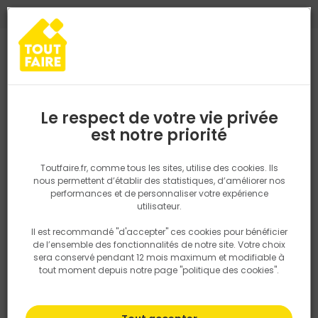
0
0
TROUVEZ VOTRE MAGASIN TOUT FAIRE
Choisir mon magasin
Saisissez votre région pour les informations de stock et de
livraison. Votre emplacement ne sera pas partagé.
Le respect de votre vie privée
Retrouvez les délais et options de
est notre priorité
Accueil
PRODUITS
Outillage & équipement
Outillage à main
livraison ainsi que les disponibiltiés en
magasin
P. ex. Ile de france
Toutfaire.fr, comme tous les sites, utilise des cookies. Ils
nous permettent d’établir des statistiques, d’améliorer nos
performances et de personnaliser votre expérience
Rechercher
utilisateur.
Il est recommandé "d'accepter" ces cookies pour bénéficier
Nous utilisons des cookies pour fournir ce service. En
de l’ensemble des fonctionnalités de notre site. Votre choix
savoir plus sur la façon dont nous utilisons les cookies
sera conservé pendant 12 mois maximum et modifiable à
dans notre politique.
tout moment depuis notre page "politique des cookies".