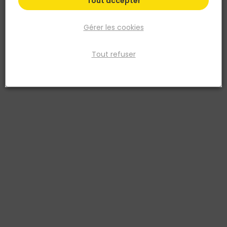
Tout accepter
Gérer les cookies
Tout refuser
LEBORGNE
Massette 1,2kg avec manche trimatière Novagrip
260mm
Réf. 3157331231256
pour tous travaux de maçonnerie.
Voir plus
Fiche produit
Prix
TTC