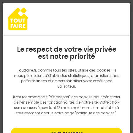
0
0
TROUVEZ VOTRE MAGASIN TOUT FAIRE
Choisir mon magasin
Saisissez votre région pour les informations de stock et de
livraison. Votre emplacement ne sera pas partagé.
Le respect de votre vie privée
Retrouvez les délais et options de
est notre priorité
Accueil
PRODUITS
Revêtement sol et mur, finition
Droguerie
livraison ainsi que les disponibiltiés en
magasin
P. ex. Ile de france
Toutfaire.fr, comme tous les sites, utilise des cookies. Ils
nous permettent d’établir des statistiques, d’améliorer nos
performances et de personnaliser votre expérience
Rechercher
utilisateur.
Il est recommandé "d'accepter" ces cookies pour bénéficier
Nous utilisons des cookies pour fournir ce service. En
de l’ensemble des fonctionnalités de notre site. Votre choix
savoir plus sur la façon dont nous utilisons les cookies
sera conservé pendant 12 mois maximum et modifiable à
dans notre politique.
tout moment depuis notre page "politique des cookies".