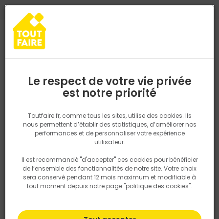
0
0
TROUVEZ VOTRE MAGASIN TOUT FAIRE
Choisir mon magasin
Saisissez votre région pour les informations de stock et de
livraison. Votre emplacement ne sera pas partagé.
Le respect de votre vie privée
Retrouvez les délais et options de
est notre priorité
Accueil
PRODUITS
Outillage & équipement
Pantalon Haute Visi
livraison ainsi que les disponibiltiés en
magasin
P. ex. Ile de france
Toutfaire.fr, comme tous les sites, utilise des cookies. Ils
nous permettent d’établir des statistiques, d’améliorer nos
performances et de personnaliser votre expérience
Rechercher
utilisateur.
Il est recommandé "d'accepter" ces cookies pour bénéficier
Nous utilisons des cookies pour fournir ce service. En
de l’ensemble des fonctionnalités de notre site. Votre choix
savoir plus sur la façon dont nous utilisons les cookies
sera conservé pendant 12 mois maximum et modifiable à
dans notre politique.
tout moment depuis notre page "politique des cookies".