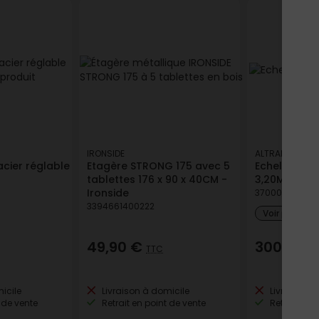
IRONSIDE
ALTRAD
cier réglable
Etagère STRONG 175 avec 5
Echelle tél
tablettes 176 x 90 x 40CM -
3,20M
Ironside
370001810662
3394661400222
Voir plus de
49,90 €
300,86 
TTC
icile
Livraison à domicile
Livraison à
 de vente
Retrait en point de vente
Retrait en p