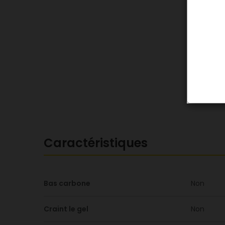
Caractéristiques
Bas carbone
Non
Craint le gel
Non