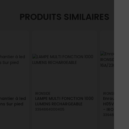
PRODUITS SIMILAIRES
IRONSIDE
IRONSIDE
hantier à led
LAMPE MULTI FONCTION 1000
Enrouleur d
s Sur pied
LUMENS RECHARGEABLE
H05VV-F 3G1
- IRONSIDE
3394664000405
33946640003