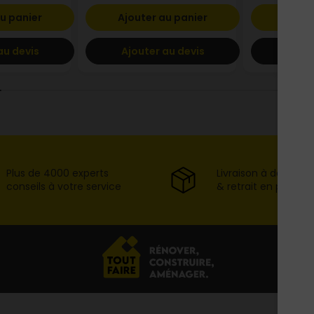
u panier
Ajouter au panier
Ajout
au devis
Ajouter au devis
Ajout
Plus de 4000 experts
Livraison à domicil
conseils à votre service
& retrait en point d