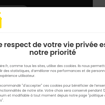
L'enseigne
Nous rejoindre
Services
DEMANDER
CATALOGUES
UN
DEVIS/PRIX
 chantier et atelier
Equipement de chantier
Projecteur de chantier 18
e respect de votre vie privée e
S
l
notre priorité
MILWAUKEE
Projecteur de chantier 18V 100
ire.fr, comme tous les sites, utilise des cookies. Ils nous permet
M18 ALIS0
lir des statistiques, d’améliorer nos performances et de personn
Réf. 4058546513085
expérience utilisateur.
 recommandé "d'accepter" ces cookies pour bénéficier de l’ens
Fiche produit
nctionnalités de notre site. Votre choix sera conservé pendant 1
N
Fiche Technique
p
um et modifiable à tout moment depuis notre page "politique 
p
s".