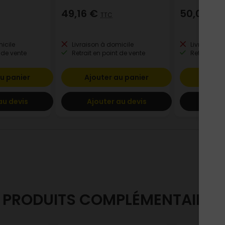
49,16 €
50,04 €
TTC
icile
Livraison à domicile
Livraison à
 de vente
Retrait en point de vente
Retrait en p
u panier
Ajouter au panier
Ajout
au devis
Ajouter au devis
Ajout
PRODUITS COMPLÉMENTAIRES