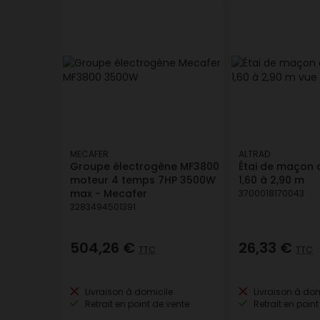
MECAFER
ALTRAD
Groupe électrogène MF3800
Étai de maçon a
moteur 4 temps 7HP 3500W
1,60 à 2,90 m
max - Mecafer
3700018170043
3283494501391
504,26 €
26,33 €
TTC
TTC
Livraison à domicile
Livraison à dom
Retrait en point de vente
Retrait en point