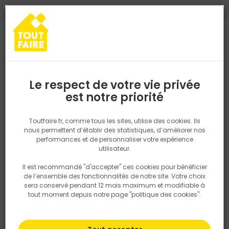
0
0
TROUVEZ VOTRE MAGASIN TOUT FAIRE
Choisir mon magasin
Saisissez votre région pour les informations de stock et de
livraison. Votre emplacement ne sera pas partagé.
Le respect de votre vie privée
Retrouvez les délais et options de
est notre priorité
Accueil
PRODUITS
Outillage & équipement
Matériel chantier et
livraison ainsi que les disponibiltiés en
magasin
P. ex. Ile de france
Toutfaire.fr, comme tous les sites, utilise des cookies. Ils
nous permettent d’établir des statistiques, d’améliorer nos
performances et de personnaliser votre expérience
Rechercher
utilisateur.
Il est recommandé "d'accepter" ces cookies pour bénéficier
Nous utilisons des cookies pour fournir ce service. En
de l’ensemble des fonctionnalités de notre site. Votre choix
savoir plus sur la façon dont nous utilisons les cookies
sera conservé pendant 12 mois maximum et modifiable à
dans notre politique.
tout moment depuis notre page "politique des cookies".