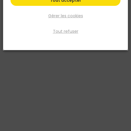
Tout accepter
Gérer les cookies
Tout refuser
IRONSIDE
Double projecteur chantier à led sur pied 2 x 20W
Réf. 3394664000726
Double projecteur de chantier LED 2x20W Ce projecteur de chantier
double est composé d'un boitier robuste monté sur un trépied.
Rendement lumineux : 2 x 7000
Voir plus