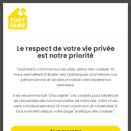
0
0
TROUVEZ VOTRE MAGASIN TOUT FAIRE
Choisir mon magasin
Saisissez votre région pour les informations de stock et de
livraison. Votre emplacement ne sera pas partagé.
Le respect de votre vie privée
Retrouvez les délais et options de
est notre priorité
Accueil
PRODUITS
Outillage & équipement
Matériel chantier et
livraison ainsi que les disponibiltiés en
magasin
P. ex. Ile de france
Toutfaire.fr, comme tous les sites, utilise des cookies. Ils
nous permettent d’établir des statistiques, d’améliorer nos
performances et de personnaliser votre expérience
Rechercher
utilisateur.
Il est recommandé "d'accepter" ces cookies pour bénéficier
Nous utilisons des cookies pour fournir ce service. En
de l’ensemble des fonctionnalités de notre site. Votre choix
savoir plus sur la façon dont nous utilisons les cookies
sera conservé pendant 12 mois maximum et modifiable à
dans notre politique.
tout moment depuis notre page "politique des cookies".