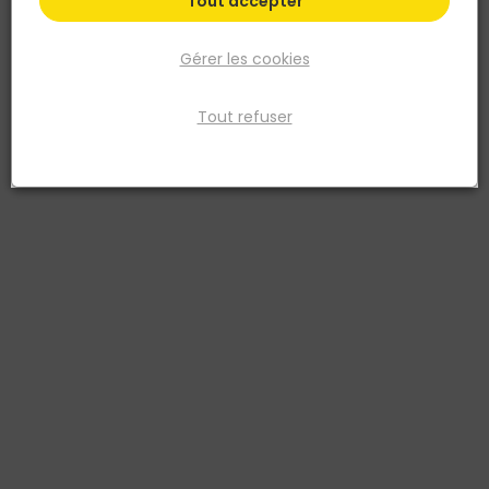
Tout accepter
Gérer les cookies
Tout refuser
BIGEON
Tréteau modèle Pro en bois - Bigeon
Réf. 3429549909549
Tréteau modèle Pro en bois dur, conçu pour les usages
professionnels en atelier, sur chantier ou en aménagement
intérieur. Fabriqué en bois dur ou frêne, ce tréteau pliant robuste
garantit stabilité et sécurité pour les travaux de sciage,
d’assemblage ou de support temporaire. Sa structure renforcée