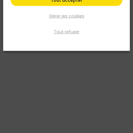
Tout accepter
Gérer les cookies
Tout refuser
GAH ALBERTS
Support de main courante coudé fixe Ø60MM
Réf. 4004338308995
Pour fixation murale En acier brut, zinguée
Voir plus
Fiche produit