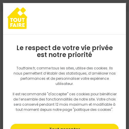
0
0
TROUVEZ VOTRE MAGASIN TOUT FAIRE
Choisir mon magasin
Saisissez votre région pour les informations de stock et de
livraison. Votre emplacement ne sera pas partagé.
Le respect de votre vie privée
Retrouvez les délais et options de
est notre priorité
Accueil
PRODUITS
Quincaillerie, électricité
Quincaillerie ameu
livraison ainsi que les disponibiltiés en
magasin
P. ex. Ile de france
Toutfaire.fr, comme tous les sites, utilise des cookies. Ils
nous permettent d’établir des statistiques, d’améliorer nos
performances et de personnaliser votre expérience
Rechercher
utilisateur.
Il est recommandé "d'accepter" ces cookies pour bénéficier
Nous utilisons des cookies pour fournir ce service. En
de l’ensemble des fonctionnalités de notre site. Votre choix
savoir plus sur la façon dont nous utilisons les cookies
sera conservé pendant 12 mois maximum et modifiable à
dans notre politique.
tout moment depuis notre page "politique des cookies".