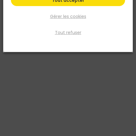
Tout accepter
Gérer les cookies
Tout refuser
MOB
Truelle à joint plate sur carte 12MM
Réf. 3303806021031
Forgée 1 pièce pour plus de résistance. Gamme Authentique Mob.
Patte : diamètre important 10 mm pour une résistance supérieure.
Manche en bois dur (hêtre). Deuxième virole pour ajuster en
frappant. Finition nickelée.
Voir plus
Fiche produit
Fiche Technique