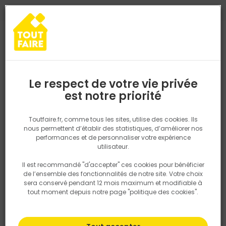
0
0
TROUVEZ VOTRE MAGASIN TOUT FAIRE
Choisir mon magasin
Saisissez votre région pour les informations de stock et de
livraison. Votre emplacement ne sera pas partagé.
Le respect de votre vie privée
Retrouvez les délais et options de
est notre priorité
Accueil
PRODUITS
Outillage & équipement
Outillage à main
livraison ainsi que les disponibiltiés en
magasin
P. ex. Ile de france
Toutfaire.fr, comme tous les sites, utilise des cookies. Ils
nous permettent d’établir des statistiques, d’améliorer nos
performances et de personnaliser votre expérience
Rechercher
utilisateur.
Il est recommandé "d'accepter" ces cookies pour bénéficier
Nous utilisons des cookies pour fournir ce service. En
de l’ensemble des fonctionnalités de notre site. Votre choix
savoir plus sur la façon dont nous utilisons les cookies
sera conservé pendant 12 mois maximum et modifiable à
dans notre politique.
tout moment depuis notre page "politique des cookies".