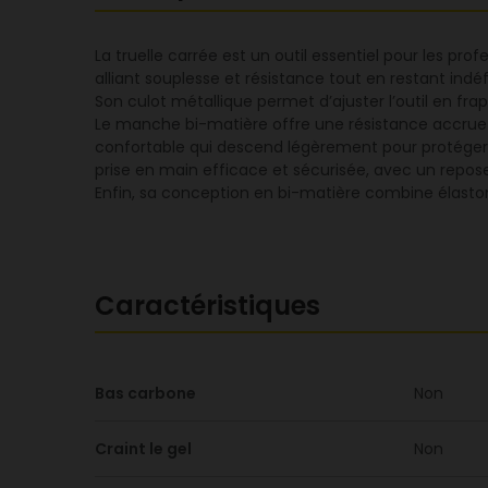
La truelle carrée est un outil essentiel pour les pro
alliant souplesse et résistance tout en restant ind
Son culot métallique permet d’ajuster l’outil en f
Le manche bi-matière offre une résistance accrue a
confortable qui descend légèrement pour protéger la
prise en main efficace et sécurisée, avec un repose
Enfin, sa conception en bi-matière combine élastom
Caractéristiques
Bas carbone
Non
Craint le gel
Non