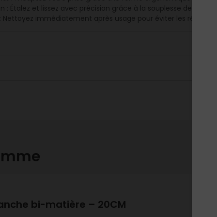
n : Étalez et lissez avec précision grâce à la souplesse de la lam
 : Nettoyez immédiatement après usage pour éviter les résidus s
gamme
manche bi-matière – 20CM