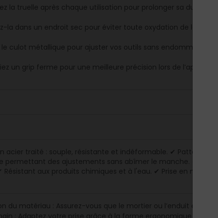
z la truelle après chaque utilisation pour prolonger sa durée de 
z-la dans un endroit sec pour éviter toute oxydation de la lame.
ez le culot métallique pour ajuster vos outils sans endommager 
giez un grip ferme pour une meilleure précision lors de l’applicat
 acier traité : souple, résistante et indéformable. ✔ Patte fo
ue permettant des ajustements sans abîmer le manche. ✔ Manc
✔ Résistant aux produits chimiques et à l'eau. ✔ Prise en main e
on du matériau : Assurez-vous que le mortier ou l’enduit est bi
main : Adaptez votre prise grâce à la forme ergonomique du ma