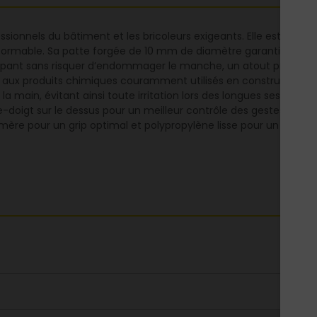
fessionnels du bâtiment et les bricoleurs exigeants. Elle est équi
éformable. Sa patte forgée de 10 mm de diamètre garantit une so
rappant sans risquer d’endommager le manche, un atout précieux s
ux produits chimiques couramment utilisés en construction et n
 main, évitant ainsi toute irritation lors des longues sessions
-doigt sur le dessus pour un meilleur contrôle des gestes.
ère pour un grip optimal et polypropylène lisse pour un nettoyag