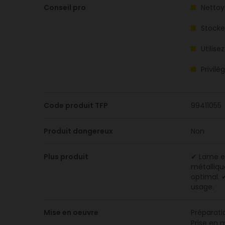
Conseil pro
Nettoye
Stocke
Utilis
Privilé
Code produit TFP
99411055
Produit dangereux
Non
Plus produit
✔ Lame en
métalliq
optimal. 
usage.
Mise en oeuvre
Préparati
Prise en 