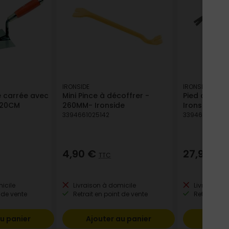
IRONSIDE
IRONSIDE
ne carrée avec
Mini Pince à décoffrer -
Pied de bic
 20CM
260MM- Ironside
Ironside
3394661025142
339466102365
4,90 €
27,90 €
TTC
T
icile
Livraison à domicile
Livraison à
 de vente
Retrait en point de vente
Retrait en p
u panier
Ajouter au panier
Ajout