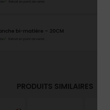
ile
Retrait en point de vente
manche bi-matière – 20CM
ile
Retrait en point de vente
PRODUITS SIMILAIRES