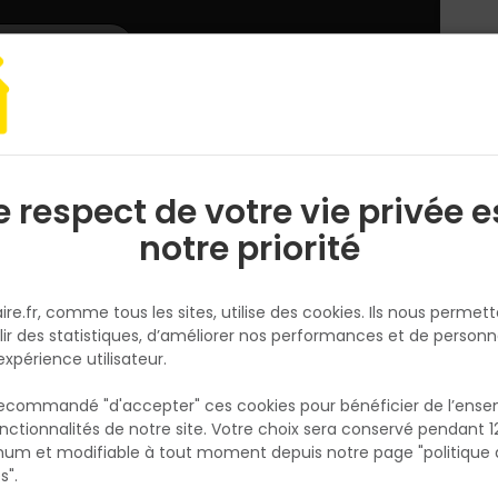
L'enseigne
Nous rejoindre
Services
DEMANDER
CATALOGUES
UN
DEVIS/PRIX
ge à main
Outil forgé
Truelle carrée avec manche bi-matière – 20CM
e respect de votre vie privée e
S
l
notre priorité
MOB
Truelle carrée avec manche bi
ire.fr, comme tous les sites, utilise des cookies. Ils nous permet
matière – 20CM
lir des statistiques, d’améliorer nos performances et de personn
Réf. 3303806008025
expérience utilisateur.
La truelle carrée en acier 20 cm est un outil
 recommandé "d'accepter" ces cookies pour bénéficier de l’ens
indispensable pour les travaux de maçonner
nctionnalités de notre site. Votre choix sera conservé pendant 1
N
de carrelage. Conçue en acier robuste, elle
p
um et modifiable à tout moment depuis notre page "politique 
p
garantit une grande résistance à l’usure et 
s".
durabilité optimale. Son format carré de 2