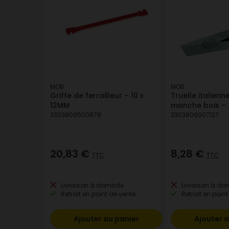
MOB
MOB
Griffe de ferrailleur – 10 x
Truelle italien
12MM
manche bois –
3303809500878
3303806007127
20,83 €
8,28 €
TTC
TTC
Livraison à domicile
Livraison à dom
Retrait en point de vente
Retrait en point
Ajouter au panier
Ajouter a