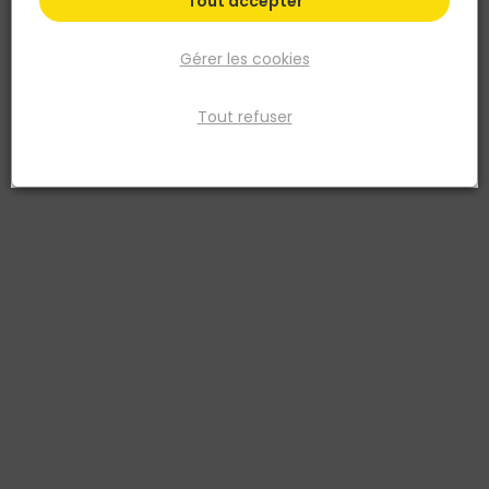
Tout accepter
Gérer les cookies
Tout refuser
LEBORGNE
Balai à gazon XL 27 dents DUOPRO - manche en
bois
Réf. 3157333697111
Le balai à gazon XL 27 dents avec manche en bois est conçu pour
balayer efficacement les feuilles et déchets sur de grandes
surfaces extérieures. Ses 27 dents en acier résistant permettent un
ramassage rapide des végétaux, même sur des terrains
irréguliers. Idéal pour les pelouses, allées et cours, ce balai