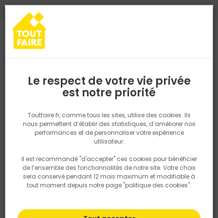
0
0
TROUVEZ VOTRE MAGASIN TOUT FAIRE
Choisir mon magasin
Saisissez votre région pour les informations de stock et de
livraison. Votre emplacement ne sera pas partagé.
Le respect de votre vie privée
Retrouvez les délais et options de
est notre priorité
Accueil
PRODUITS
Outillage & équipement
Outillage à main
livraison ainsi que les disponibiltiés en
magasin
P. ex. Ile de france
Toutfaire.fr, comme tous les sites, utilise des cookies. Ils
nous permettent d’établir des statistiques, d’améliorer nos
performances et de personnaliser votre expérience
Rechercher
utilisateur.
Il est recommandé "d'accepter" ces cookies pour bénéficier
Nous utilisons des cookies pour fournir ce service. En
de l’ensemble des fonctionnalités de notre site. Votre choix
savoir plus sur la façon dont nous utilisons les cookies
sera conservé pendant 12 mois maximum et modifiable à
dans notre politique.
tout moment depuis notre page "politique des cookies".