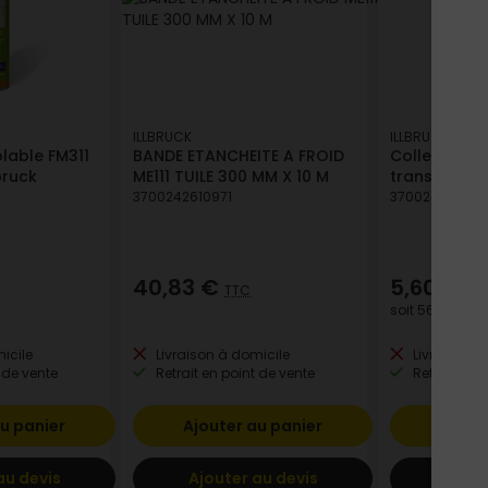
ILLBRUCK
ILLBRUCK
lable FM311
BANDE ETANCHEITE A FROID
Colle Cyano 
bruck
ME111 TUILE 300 MM X 10 M
transparent
3700242610971
370024261033
40,83 €
5,60 €
TTC
TT
soit
56,00 €
/ l
icile
Livraison à domicile
Livraison à
 de vente
Retrait en point de vente
Retrait en p
u panier
Ajouter au panier
Ajout
au devis
Ajouter au devis
Ajout