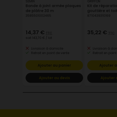
SEMIN
GRIFFON
Bande à joint armée plaques
Kit de réparati
de plâtre 30 m
gouttière et toi
3585501002465
8710439310169
14,37 €
35,22 €
TTC
TTC
soit
143,70 €
/ lot
Livraison à domicile
Livraison à dom
Retrait en point de vente
Retrait en point
Ajouter au panier
Ajouter a
Ajouter au devis
Ajouter 