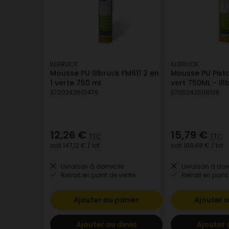
ILLBRUCK
ILLBRUCK
Mousse PU Illbruck FM611 2 en
Mousse PU Pisto
1 verte 750 ml
vert 750ML - Ill
3700242610476
3700242608138
12,26 €
15,79 €
TTC
TTC
soit
147,12 €
/ lot
soit
189,48 €
/ lot
Livraison à domicile
Livraison à dom
Retrait en point de vente
Retrait en point
Ajouter au panier
Ajouter a
Ajouter au devis
Ajouter 