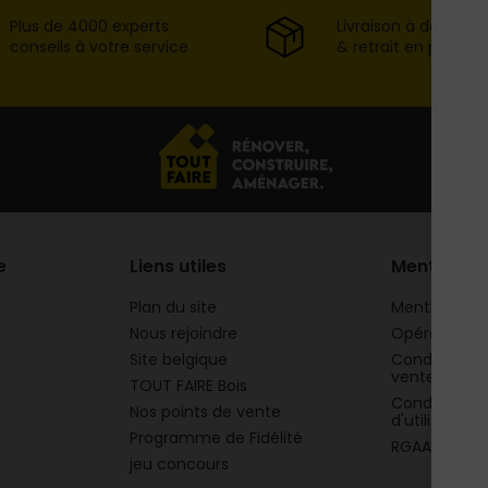
Plus de 4000 experts
Livraison à domicil
conseils à votre service
& retrait en point d
e
Liens utiles
Mentions
Plan du site
Mentions lég
Nous rejoindre
Opération 
Site belgique
Conditions g
vente
TOUT FAIRE Bois
Conditions g
Nos points de vente
d'utilisation
Programme de Fidélité
RGAA
jeu concours