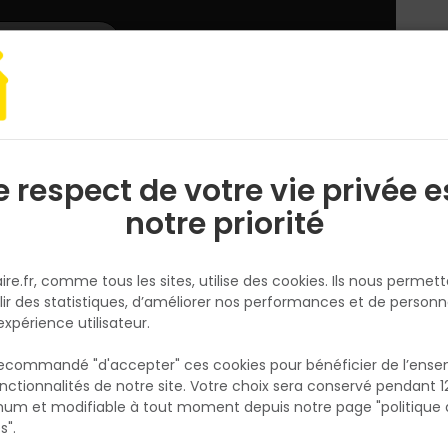
L'enseigne
Nous rejoindre
Services
DEMANDER
CATALOGUES
UN
DEVIS/PRIX
roguerie
BANDE ETANCHEITE A FROID ME111 TUILE 200 MM X 10 M
e respect de votre vie privée e
S
l
notre priorité
ILLBRUCK
BANDE ETANCHEITE A FROID ME1
ire.fr, comme tous les sites, utilise des cookies. Ils nous permet
TUILE 200 MM X 10 M
lir des statistiques, d’améliorer nos performances et de personn
Réf. 3700242611060
expérience utilisateur.
ME111 est une bande épaisse d'étanchéité
 recommandé "d'accepter" ces cookies pour bénéficier de l’ens
autocollante à froid, composée de bitume 
nctionnalités de notre site. Votre choix sera conservé pendant 1
N
sur un support aluminium/polyester. Elle
p
um et modifiable à tout moment depuis notre page "politique 
p
développe une parfaite adhérence sur de
s".
nombreux supports comme le béton, la pierr