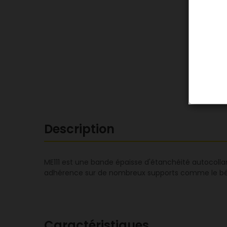
Description
ME111 est une bande épaisse d'étanchéité autocolla
adhérence sur de nombreux supports comme le béton, 
Caractéristiques