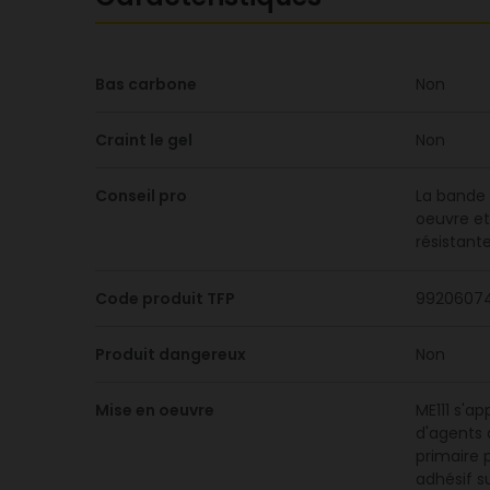
Bas carbone
Non
Craint le gel
Non
Conseil pro
La bande M
oeuvre et
résistante
Code produit TFP
9920607
Produit dangereux
Non
Mise en oeuvre
ME111 s'a
d'agents a
primaire 
adhésif s