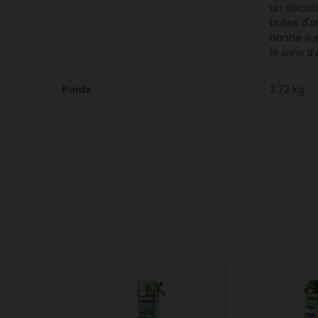
un décoll
bulles d'a
bande sur
le sens d
Poids
2.72 kg