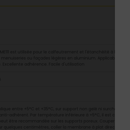
E111 est utilisée pour le calfeutrement et l'étanchéité à l'air et à
 menuiseries ou façades légères en aluminium. Applicable sans flam
. Excellente adhérence. Facile d'utilisation
4
pplique entre +5°C et +35°C, sur support non gelé ni surchauffé,
nti-adhérent. Par température inférieure à +5°C, il est conseillé d
peut être recommandée sur les supports poreux. Couper la longu
ur quelques centimètres, coller la membrane à plat directement