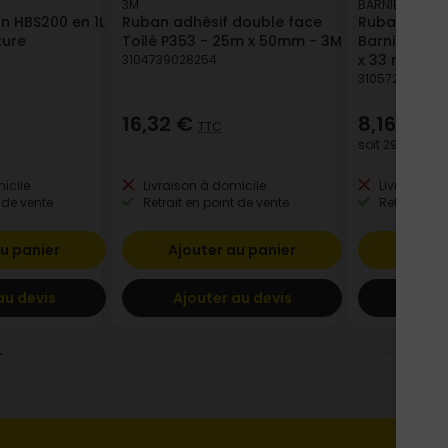
3M
BARNIER
on HBS200 en 1L
Ruban adhésif double face
Ruban adhés
ture
Toilé P353 - 25m x 50mm - 3M
Barnier L’O
x 33 m
3104739028254
310572002787
16,32 €
8,16 €
TTC
TTC
soit
293,76 €
/ 
icile
Livraison à domicile
Livraison à
 de vente
Retrait en point de vente
Retrait en p
u panier
Ajouter au panier
Ajout
au devis
Ajouter au devis
Ajout