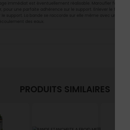
age immédiat est éventuellement réalisable. Maroufler fortem
ir, pour une parfaite adhérence sur le support. Enlever le film an
 le support. La bande se raccorde sur elle même avec un reco
'écoulement des eaux.
PRODUITS SIMILAIRES