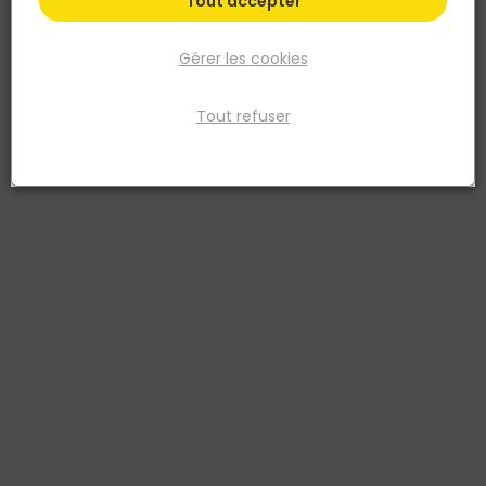
Tout accepter
Gérer les cookies
Tout refuser
FISCHER
Cheville métallique pour corps creux DuoHM 4x55
S TX
Réf. 4048962524017
Fiche produit