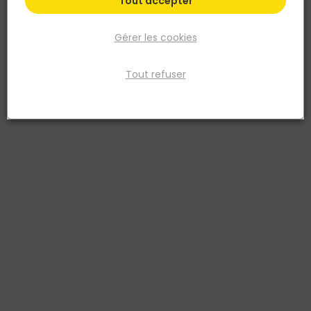
Tout accepter
Gérer les cookies
Tout refuser
FISCHER
Cheville rallongée avec vis tête fraisée DuoXpand
8x80 T - Sachet de 8
Réf. 4048962446760
La cheville rallongée fischer DuoXpand avec deux profondeurs
d'ancrage avec la vis à tête fraisée fischer est agréée pour la
fixation multiple d‘applications non structurelles dans tous les
matériaux de construction (béton, la maçonnerie pleine et creuse