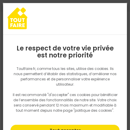
0
0
TROUVEZ VOTRE MAGASIN TOUT FAIRE
Choisir mon magasin
Saisissez votre région pour les informations de stock et de
livraison. Votre emplacement ne sera pas partagé.
Le respect de votre vie privée
Retrouvez les délais et options de
est notre priorité
Accueil
PRODUITS
Quincaillerie, électricité
Fixation & Assembl
livraison ainsi que les disponibiltiés en
magasin
P. ex. Ile de france
Toutfaire.fr, comme tous les sites, utilise des cookies. Ils
nous permettent d’établir des statistiques, d’améliorer nos
performances et de personnaliser votre expérience
Rechercher
utilisateur.
Il est recommandé "d'accepter" ces cookies pour bénéficier
Nous utilisons des cookies pour fournir ce service. En
de l’ensemble des fonctionnalités de notre site. Votre choix
savoir plus sur la façon dont nous utilisons les cookies
sera conservé pendant 12 mois maximum et modifiable à
dans notre politique.
tout moment depuis notre page "politique des cookies".