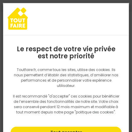
0
0
TROUVEZ VOTRE MAGASIN TOUT FAIRE
Choisir mon magasin
Saisissez votre région pour les informations de stock et de
livraison. Votre emplacement ne sera pas partagé.
Le respect de votre vie privée
Retrouvez les délais et options de
est notre priorité
Accueil
PRODUITS
Quincaillerie, électricité
Fixation & Assembl
livraison ainsi que les disponibiltiés en
magasin
P. ex. Ile de france
Toutfaire.fr, comme tous les sites, utilise des cookies. Ils
nous permettent d’établir des statistiques, d’améliorer nos
performances et de personnaliser votre expérience
Rechercher
utilisateur.
Il est recommandé "d'accepter" ces cookies pour bénéficier
Nous utilisons des cookies pour fournir ce service. En
de l’ensemble des fonctionnalités de notre site. Votre choix
savoir plus sur la façon dont nous utilisons les cookies
sera conservé pendant 12 mois maximum et modifiable à
dans notre politique.
tout moment depuis notre page "politique des cookies".