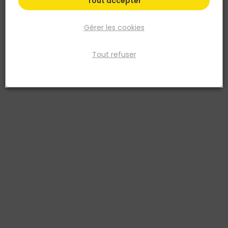
Tout accepter
Gérer les cookies
Tout refuser
FISCHER
Cheville rallongée avec vis tête fraisée DuoXpand
10x80 T - Blister 4 pièces
Réf. 4048962440461
La cheville rallongée fischer DuoXpand avec deux profondeurs
d'ancrage avec la vis à tête fraisée fischer est agréée pour la
fixation multiple d‘applications non structurelles dans tous les
matériaux de construction (béton, la maçonnerie pleine et creuse