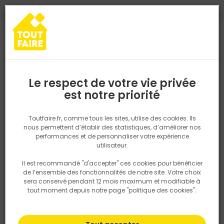
0
0
TROUVEZ VOTRE MAGASIN TOUT FAIRE
Choisir mon magasin
Saisissez votre région pour les informations de stock et de
livraison. Votre emplacement ne sera pas partagé.
Le respect de votre vie privée
Retrouvez les délais et options de
est notre priorité
Accueil
PRODUITS
Quincaillerie, électricité
Fixation & Assembl
livraison ainsi que les disponibiltiés en
magasin
P. ex. Ile de france
Toutfaire.fr, comme tous les sites, utilise des cookies. Ils
nous permettent d’établir des statistiques, d’améliorer nos
performances et de personnaliser votre expérience
Rechercher
utilisateur.
Il est recommandé "d'accepter" ces cookies pour bénéficier
Nous utilisons des cookies pour fournir ce service. En
de l’ensemble des fonctionnalités de notre site. Votre choix
savoir plus sur la façon dont nous utilisons les cookies
sera conservé pendant 12 mois maximum et modifiable à
dans notre politique.
tout moment depuis notre page "politique des cookies".