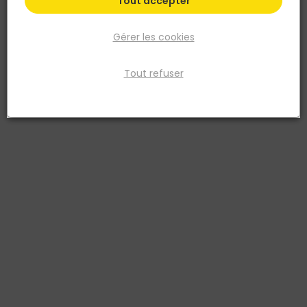
Tout accepter
Gérer les cookies
Tout refuser
FISCHER
Cheville rallongée avec vis tête fraisée DuoXpand
10x100 T - Boite de 50
Réf. 4048962440171
La cheville rallongée fischer DuoXpand avec deux profondeurs
d'ancrage avec la vis à tête fraisée fischer est agréée pour la
fixation multiple d‘applications non structurelles dans tous les
matériaux de construction (béton, la maçonnerie pleine et creuse