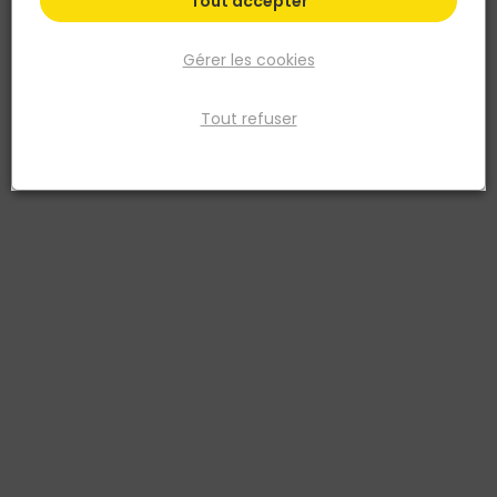
Tout accepter
Gérer les cookies
Tout refuser
FISCHER
Cheville rallongée avec vis tête fraisée DuoXpand
8x120 T - Blister 4 pièces
Réf. 4048962440423
La cheville rallongée fischer DuoXpand avec deux profondeurs
d'ancrage avec la vis à tête fraisée fischer est agréée pour la
fixation multiple d‘applications non structurelles dans tous les
matériaux de construction (béton, la maçonnerie pleine et creuse