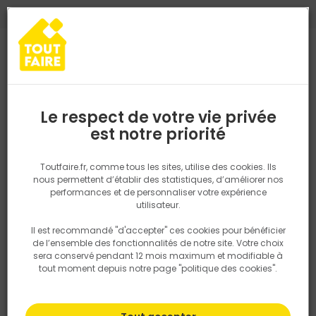
0
0
TROUVEZ VOTRE MAGASIN TOUT FAIRE
Choisir mon magasin
Saisissez votre région pour les informations de stock et de
livraison. Votre emplacement ne sera pas partagé.
Le respect de votre vie privée
Retrouvez les délais et options de
est notre priorité
Accueil
PRODUITS
Quincaillerie, électricité
Fixation & Assembl
livraison ainsi que les disponibiltiés en
magasin
P. ex. Ile de france
Toutfaire.fr, comme tous les sites, utilise des cookies. Ils
nous permettent d’établir des statistiques, d’améliorer nos
performances et de personnaliser votre expérience
Rechercher
utilisateur.
Il est recommandé "d'accepter" ces cookies pour bénéficier
Nous utilisons des cookies pour fournir ce service. En
de l’ensemble des fonctionnalités de notre site. Votre choix
savoir plus sur la façon dont nous utilisons les cookies
sera conservé pendant 12 mois maximum et modifiable à
dans notre politique.
tout moment depuis notre page "politique des cookies".