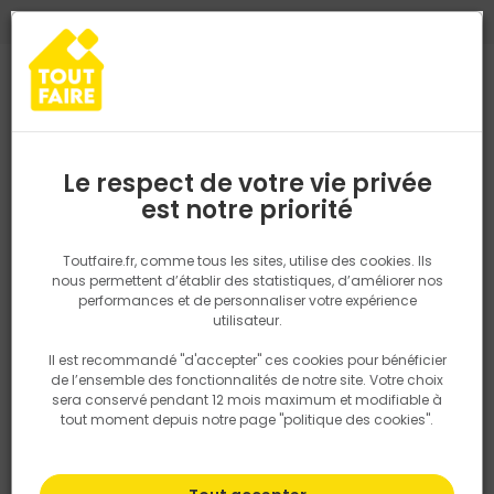
0
0
TROUVEZ VOTRE MAGASIN TOUT FAIRE
Choisir mon magasin
Saisissez votre région pour les informations de stock et de
livraison. Votre emplacement ne sera pas partagé.
Le respect de votre vie privée
Retrouvez les délais et options de
est notre priorité
Accueil
PRODUITS
Fenêtre, porte, menuiserie
Intérieur
Agen
livraison ainsi que les disponibiltiés en
magasin
P. ex. Ile de france
Toutfaire.fr, comme tous les sites, utilise des cookies. Ils
nous permettent d’établir des statistiques, d’améliorer nos
performances et de personnaliser votre expérience
Rechercher
utilisateur.
Il est recommandé "d'accepter" ces cookies pour bénéficier
Nous utilisons des cookies pour fournir ce service. En
de l’ensemble des fonctionnalités de notre site. Votre choix
savoir plus sur la façon dont nous utilisons les cookies
sera conservé pendant 12 mois maximum et modifiable à
dans notre politique.
tout moment depuis notre page "politique des cookies".