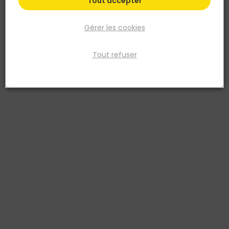
Tout accepter
Gérer les cookies
Tout refuser
THEARD
Couteau à enduire demi lune Ergomust Acier inox
Réf. 3561810054784
Lame inox. Manche ergonomique bi-matière.
Voir plus
Fiche produit