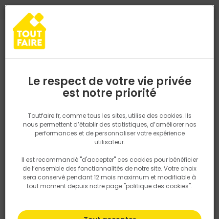
0
0
TROUVEZ VOTRE MAGASIN TOUT FAIRE
Choisir mon magasin
Saisissez votre région pour les informations de stock et de
livraison. Votre emplacement ne sera pas partagé.
Le respect de votre vie privée
Retrouvez les délais et options de
est notre priorité
Accueil
PRODUITS
Outillage & équipement
Outillage à main
livraison ainsi que les disponibiltiés en
magasin
P. ex. Ile de france
Toutfaire.fr, comme tous les sites, utilise des cookies. Ils
nous permettent d’établir des statistiques, d’améliorer nos
performances et de personnaliser votre expérience
Rechercher
utilisateur.
Il est recommandé "d'accepter" ces cookies pour bénéficier
Nous utilisons des cookies pour fournir ce service. En
de l’ensemble des fonctionnalités de notre site. Votre choix
savoir plus sur la façon dont nous utilisons les cookies
sera conservé pendant 12 mois maximum et modifiable à
dans notre politique.
tout moment depuis notre page "politique des cookies".