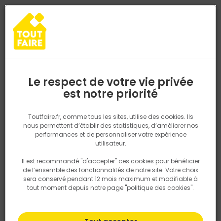
0
0
TROUVEZ VOTRE MAGASIN TOUT FAIRE
Choisir mon magasin
Saisissez votre région pour les informations de stock et de
livraison. Votre emplacement ne sera pas partagé.
Le respect de votre vie privée
Retrouvez les délais et options de
est notre priorité
Accueil
PRODUITS
Outillage & équipement
Par métier
Outil
livraison ainsi que les disponibiltiés en
magasin
P. ex. Ile de france
Toutfaire.fr, comme tous les sites, utilise des cookies. Ils
nous permettent d’établir des statistiques, d’améliorer nos
performances et de personnaliser votre expérience
Rechercher
utilisateur.
Il est recommandé "d'accepter" ces cookies pour bénéficier
Nous utilisons des cookies pour fournir ce service. En
de l’ensemble des fonctionnalités de notre site. Votre choix
savoir plus sur la façon dont nous utilisons les cookies
sera conservé pendant 12 mois maximum et modifiable à
dans notre politique.
tout moment depuis notre page "politique des cookies".