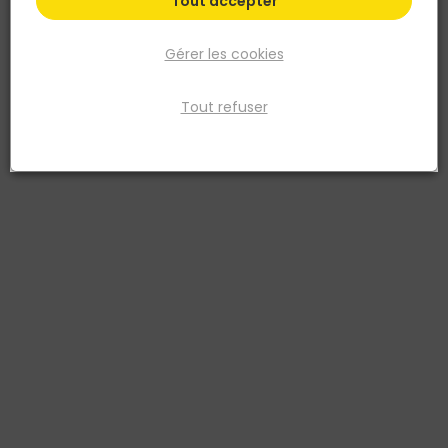
Tout accepter
Gérer les cookies
Tout refuser
TALIAPLAST
Croisillons carrelage et faience ép.4mm Vert
Réf. 3375554012104
En croix. Pour un écartement constant et un alignement parfait des
carreaux avec des joints réguliers et homogènes. En PS Choc
rigide. Couleur blanche. En sachets avec cavalier (pour
présentation linéaires).
Voir plus
Fiche produit
Fiche Technique