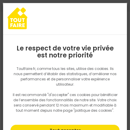
0
0
TROUVEZ VOTRE MAGASIN TOUT FAIRE
Choisir mon magasin
Saisissez votre région pour les informations de stock et de
livraison. Votre emplacement ne sera pas partagé.
Le respect de votre vie privée
Retrouvez les délais et options de
est notre priorité
Accueil
PRODUITS
Outillage & équipement
Par métier
Outil
livraison ainsi que les disponibiltiés en
magasin
P. ex. Ile de france
Toutfaire.fr, comme tous les sites, utilise des cookies. Ils
nous permettent d’établir des statistiques, d’améliorer nos
performances et de personnaliser votre expérience
Rechercher
utilisateur.
Il est recommandé "d'accepter" ces cookies pour bénéficier
Nous utilisons des cookies pour fournir ce service. En
de l’ensemble des fonctionnalités de notre site. Votre choix
savoir plus sur la façon dont nous utilisons les cookies
sera conservé pendant 12 mois maximum et modifiable à
dans notre politique.
tout moment depuis notre page "politique des cookies".