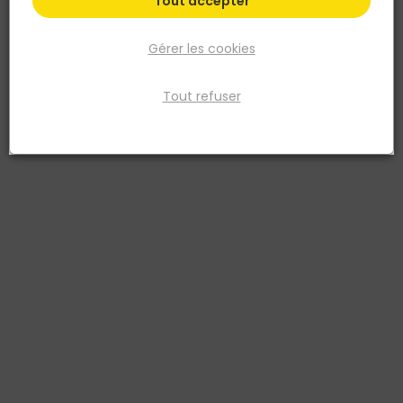
Tout accepter
Gérer les cookies
Tout refuser
BELLOTA
Seau professionnel de nettoyage 3 rouleaux pour
travaux
Réf. 8414299631081
Seau de nettoyage professionnel Bellota – 20 L, équipé de 3
rouleaux d’essorage, d’une grille de décantation, d’une anse
résistante et de roulettes intégrées. Idéal pour le nettoyage de
joints, de carrelage et de surfaces au sol après pose. Format