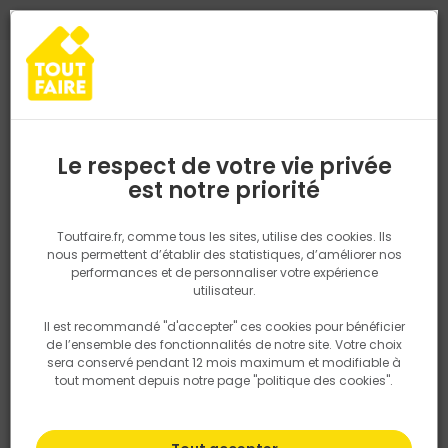
0
0
TROUVEZ VOTRE MAGASIN TOUT FAIRE
Choisir mon magasin
Saisissez votre région pour les informations de stock et de
livraison. Votre emplacement ne sera pas partagé.
Le respect de votre vie privée
Retrouvez les délais et options de
est notre priorité
Accueil
PRODUITS
Outillage & équipement
Demi Botte fourrée 
livraison ainsi que les disponibiltiés en
magasin
P. ex. Ile de france
Toutfaire.fr, comme tous les sites, utilise des cookies. Ils
nous permettent d’établir des statistiques, d’améliorer nos
performances et de personnaliser votre expérience
Rechercher
utilisateur.
Il est recommandé "d'accepter" ces cookies pour bénéficier
Nous utilisons des cookies pour fournir ce service. En
de l’ensemble des fonctionnalités de notre site. Votre choix
savoir plus sur la façon dont nous utilisons les cookies
sera conservé pendant 12 mois maximum et modifiable à
dans notre politique.
tout moment depuis notre page "politique des cookies".