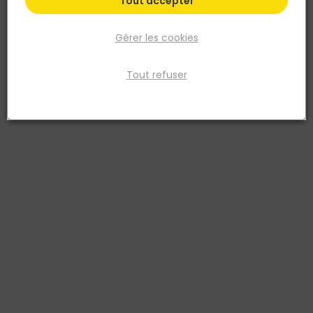
Tout accepter
Gérer les cookies
Tout refuser
DELTA PLUS
Demi Botte fourrée NICKEL S5 CI SRC - Noir- T.39
Réf. 3295249259426
La botte PVC noire hiver fourrée S5 taille 39 est conçue pour
affronter les conditions hivernales les plus rudes. Fabriquée en PVC
robuste, elle est imperméable et offre une protection optimale
contre l'humidité. L'intérieur fourré assure une isolation thermique
excellente, gardant les pieds au chaud même par temps très froid.