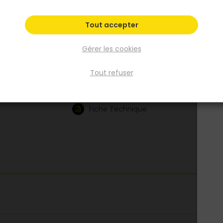
isolation thermique excellente, gardant les 
au chaud même par temps très froid.
Tout accepter
Existe aussi en :
Gérer les cookies
39
40
44
45
46
Voir plus
Tout refuser
Fiche produit
Fiche Technique