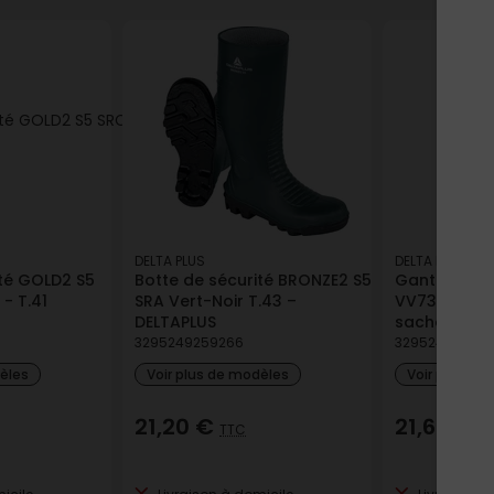
KEL S5 CI SRC - Noir- T.46
ile
Retrait en point de vente
DELTA PLUS
DELTA PLUS
ité GOLD2 S5
Botte de sécurité BRONZE2 S5
Gant de pro
 - T.41
SRA Vert-Noir T.43 –
VV733G6 jau
DELTAPLUS
sachet 6 Del
3295249259266
329524922262
dèles
Voir plus de modèles
Voir plus de
21,20 €
21,65 €
TTC
T