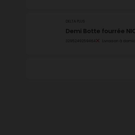
DELTA PLUS
Demi Botte fourrée NIC
3295249259464
Livraison à domic
DELTA PLUS
Demi Botte fourrée NIC
3295249259471
Livraison à domici
DELTA PLUS
Demi Botte fourrée NIC
3295249259488
Livraison à domic