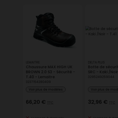
DELTA PLUS
Demi Botte fourrée NIC
3295249259495
Livraison à domic
LEMAITRE
DELTA PLUS
Chaussure MAX HIGH UK
Botte de sécur
BROWN 2.0 S3 - Sécurité -
SRC - Kaki /Noir
T.40 - Lemaitre
3295249259044
3237154280409
Voir plus de modèles
Voir plus de mo
66,20 €
32,96 €
TTC
TTC