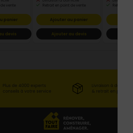
icile
Livraison à domicile
Livraison à
 de vente
Retrait en point de vente
Retrait en p
u panier
Ajouter au panier
Ajout
au devis
Ajouter au devis
Ajout
Plus de 4000 experts
Livraison à domicil
conseils à votre service
& retrait en point d