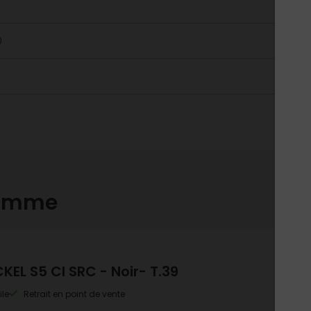
0
gamme
KEL S5 CI SRC - Noir- T.39
ile
Retrait en point de vente