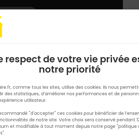
L'enseigne
Nous rejoindre
Services
DEMANDER
CATALOGUES
UN
DEVIS/PRIX
te fourrée NICKEL S5 CI SRC - Noir- T.46
e respect de votre vie privée e
S
l
notre priorité
DELTA PLUS
Demi Botte fourrée NICKEL S5 C
ire.fr, comme tous les sites, utilise des cookies. Ils nous permet
SRC - Noir- T.46
lir des statistiques, d’améliorer nos performances et de personn
Réf. 3295249259495
expérience utilisateur.
La botte PVC noire hiver fourrée S5 taille 46 
 recommandé "d'accepter" ces cookies pour bénéficier de l’ens
conçue pour affronter les conditions hivern
nctionnalités de notre site. Votre choix sera conservé pendant 1
N
les plus rudes. Fabriquée en PVC robuste, ell
p
um et modifiable à tout moment depuis notre page "politique 
p
imperméable et offre une protection optim
s".
contre l'humidité. L'intérieur fourré assure u