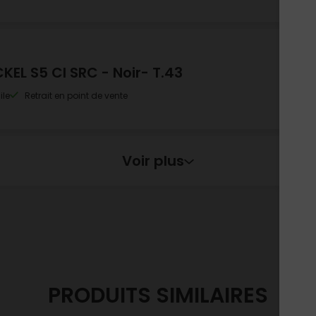
KEL S5 CI SRC - Noir- T.43
ile
Retrait en point de vente
Voir plus
KEL S5 CI SRC - Noir- T.44
le
Retrait en point de vente
KEL S5 CI SRC - Noir- T.45
PRODUITS SIMILAIRES
ile
Retrait en point de vente