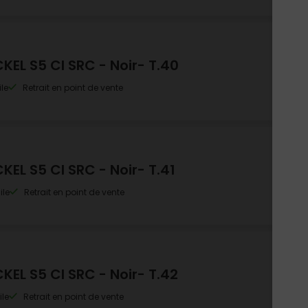
KEL S5 CI SRC - Noir- T.40
le
Retrait en point de vente
KEL S5 CI SRC - Noir- T.41
ile
Retrait en point de vente
KEL S5 CI SRC - Noir- T.42
ile
Retrait en point de vente