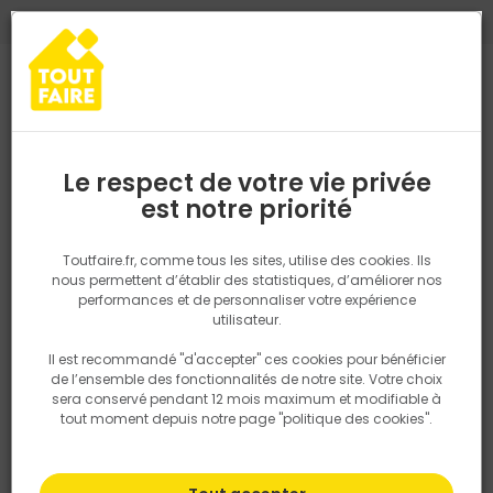
0
0
TROUVEZ VOTRE MAGASIN TOUT FAIRE
Choisir mon magasin
Saisissez votre région pour les informations de stock et de
livraison. Votre emplacement ne sera pas partagé.
Le respect de votre vie privée
Retrouvez les délais et options de
est notre priorité
Accueil
PRODUITS
Isolation, Cloison
Cloison
Enduit en pâte
livraison ainsi que les disponibiltiés en
magasin
P. ex. Ile de france
Toutfaire.fr, comme tous les sites, utilise des cookies. Ils
nous permettent d’établir des statistiques, d’améliorer nos
performances et de personnaliser votre expérience
Rechercher
utilisateur.
Il est recommandé "d'accepter" ces cookies pour bénéficier
Nous utilisons des cookies pour fournir ce service. En
de l’ensemble des fonctionnalités de notre site. Votre choix
savoir plus sur la façon dont nous utilisons les cookies
sera conservé pendant 12 mois maximum et modifiable à
dans notre politique.
tout moment depuis notre page "politique des cookies".