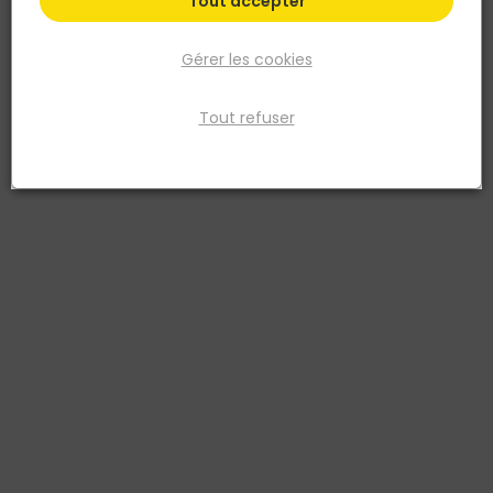
Tout accepter
Gérer les cookies
Tout refuser
SEMIN
Enduit en pâte PLAKIST CE 78 PERFECT'JOINT seau
de 25kg
Réf. 3585501071287
Enduit en pâte prêt à l’emploi. Formulé pour le traitementdes joints
de plaques de plâtre à bords amincis en association avec une
bande à joint
Voir plus
Fiche produit
Fiche Technique