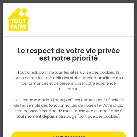
0
0
TROUVEZ VOTRE MAGASIN TOUT FAIRE
Choisir mon magasin
Saisissez votre région pour les informations de stock et de
livraison. Votre emplacement ne sera pas partagé.
Le respect de votre vie privée
Retrouvez les délais et options de
est notre priorité
Accueil
PRODUITS
Quincaillerie, électricité
Quincaillerie ameu
livraison ainsi que les disponibiltiés en
magasin
P. ex. Ile de france
Toutfaire.fr, comme tous les sites, utilise des cookies. Ils
nous permettent d’établir des statistiques, d’améliorer nos
performances et de personnaliser votre expérience
Rechercher
utilisateur.
Il est recommandé "d'accepter" ces cookies pour bénéficier
Nous utilisons des cookies pour fournir ce service. En
de l’ensemble des fonctionnalités de notre site. Votre choix
savoir plus sur la façon dont nous utilisons les cookies
sera conservé pendant 12 mois maximum et modifiable à
dans notre politique.
tout moment depuis notre page "politique des cookies".