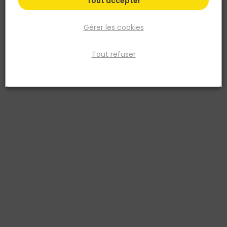
Tout accepter
Gérer les cookies
Tout refuser
SIMPSON STRONG TIE
EQUERRE FIXATION RENFORCEE 80 X 55 X 30 X 2.5
Réf. 3523140201429
L’équerre de fixation EFIXR est destinée à tous les assemblages
d‘agencement et de pose de menuiseries intérieures et extérieures.
Le raidisseur de l‘EFIXR augmente la rigidité en particulier pour les
grands modèles.