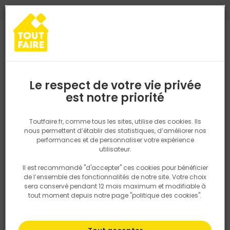
0
0
TROUVEZ VOTRE MAGASIN TOUT FAIRE
Choisir mon magasin
Saisissez votre région pour les informations de stock et de
livraison. Votre emplacement ne sera pas partagé.
Le respect de votre vie privée
Retrouvez les délais et options de
est notre priorité
Accueil
PRODUITS
Quincaillerie, électricité
Electricité
Grille 
livraison ainsi que les disponibiltiés en
magasin
P. ex. Ile de france
Toutfaire.fr, comme tous les sites, utilise des cookies. Ils
nous permettent d’établir des statistiques, d’améliorer nos
performances et de personnaliser votre expérience
Rechercher
utilisateur.
Il est recommandé "d'accepter" ces cookies pour bénéficier
Nous utilisons des cookies pour fournir ce service. En
de l’ensemble des fonctionnalités de notre site. Votre choix
savoir plus sur la façon dont nous utilisons les cookies
sera conservé pendant 12 mois maximum et modifiable à
dans notre politique.
tout moment depuis notre page "politique des cookies".