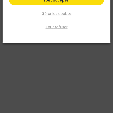
Tout accepter
Gérer les cookies
Tout refuser
FIRST PLAST
Grille PVC D.100 Blanc et Moustiquaire 33CM2 sous
Film
Réf. 8011031234281
GRILLE PVC D.100 BLANC + MOUSTIQUAIRE A ENCASTRER -PASS AIR
33CM2 - SOUS FILM
Voir plus
Fiche produit