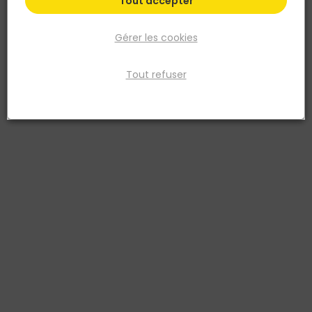
Tout accepter
Gérer les cookies
Tout refuser
FIBERDECK
Lame de terrasse composite BROOKLYN Teak
23x138 mm L.4 m
Réf. 8720039028357