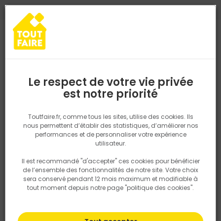
0
0
TROUVEZ VOTRE MAGASIN TOUT FAIRE
Choisir mon magasin
Saisissez votre région pour les informations de stock et de
livraison. Votre emplacement ne sera pas partagé.
Le respect de votre vie privée
Retrouvez les délais et options de
est notre priorité
Accueil
PRODUITS
Aménagement extérieur
Lame de terrasse 
livraison ainsi que les disponibiltiés en
magasin
P. ex. Ile de france
Toutfaire.fr, comme tous les sites, utilise des cookies. Ils
nous permettent d’établir des statistiques, d’améliorer nos
performances et de personnaliser votre expérience
Rechercher
utilisateur.
Il est recommandé "d'accepter" ces cookies pour bénéficier
Nous utilisons des cookies pour fournir ce service. En
de l’ensemble des fonctionnalités de notre site. Votre choix
savoir plus sur la façon dont nous utilisons les cookies
sera conservé pendant 12 mois maximum et modifiable à
dans notre politique.
tout moment depuis notre page "politique des cookies".