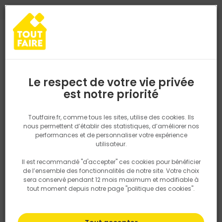
0
0
TROUVEZ VOTRE MAGASIN TOUT FAIRE
Choisir mon magasin
Saisissez votre région pour les informations de stock et de
livraison. Votre emplacement ne sera pas partagé.
Le respect de votre vie privée
Retrouvez les délais et options de
est notre priorité
Accueil
PRODUITS
Quincaillerie, électricité
Fixation & Assembl
livraison ainsi que les disponibiltiés en
magasin
P. ex. Ile de france
Toutfaire.fr, comme tous les sites, utilise des cookies. Ils
nous permettent d’établir des statistiques, d’améliorer nos
performances et de personnaliser votre expérience
Rechercher
utilisateur.
Il est recommandé "d'accepter" ces cookies pour bénéficier
Nous utilisons des cookies pour fournir ce service. En
de l’ensemble des fonctionnalités de notre site. Votre choix
savoir plus sur la façon dont nous utilisons les cookies
sera conservé pendant 12 mois maximum et modifiable à
dans notre politique.
tout moment depuis notre page "politique des cookies".