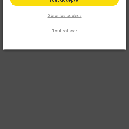
Tout accepter
Gérer les cookies
Tout refuser
NORAIL
Tirefond STARBLOCK TX Tête héxagonale Acier
zingué 8x70 75
Réf. 3154551587897
Le tirefond tête hexagonale Starblock® est en acier zingué blanc et
empreinte Torx®. Les caractéristiques techniques et la grande taille
du tirefond bois lui permettent d’être utilisé pour fixer les structures
lourdes en bois telle que l’ossature de charpente. La tête