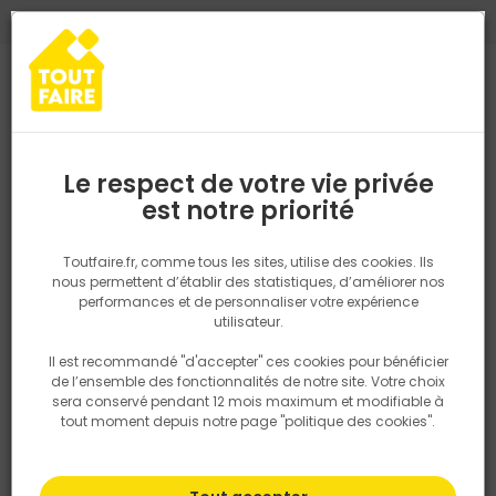
0
0
TROUVEZ VOTRE MAGASIN TOUT FAIRE
Choisir mon magasin
Saisissez votre région pour les informations de stock et de
livraison. Votre emplacement ne sera pas partagé.
Le respect de votre vie privée
Retrouvez les délais et options de
est notre priorité
Accueil
PRODUITS
Quincaillerie, électricité
Fixation & Assembl
livraison ainsi que les disponibiltiés en
magasin
P. ex. Ile de france
Toutfaire.fr, comme tous les sites, utilise des cookies. Ils
nous permettent d’établir des statistiques, d’améliorer nos
performances et de personnaliser votre expérience
Rechercher
utilisateur.
Il est recommandé "d'accepter" ces cookies pour bénéficier
Nous utilisons des cookies pour fournir ce service. En
de l’ensemble des fonctionnalités de notre site. Votre choix
savoir plus sur la façon dont nous utilisons les cookies
sera conservé pendant 12 mois maximum et modifiable à
dans notre politique.
tout moment depuis notre page "politique des cookies".