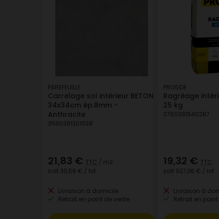
PAREFEUILLE
PROSIDE
Carrelage sol intérieur BETON
Ragréage intéri
34x34cm ép.8mm -
25 kg
Anthracite
3760381540287
3560281301038
21,83 €
19,32 €
TTC
/ m2
TTC
soit
30,56 €
/ lot
soit
927,36 €
/ lot
Livraison à domicile
Livraison à dom
Retrait en point de vente
Retrait en point