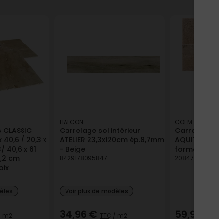
HALCON
COEM
 CLASSIC
Carrelage sol intérieur
Carrelage so
 40,6 / 20,3 x
ATELIER 23,3x120cm ép.8,7mm
AQUITAINE G
3/ 40,6 x 61
- Beige
formats
1,2 cm
8429178095847
208477316625
oix
dèles
Voir plus de modèles
34,96 €
59,97 €
/ m2
TTC
/ m2
T