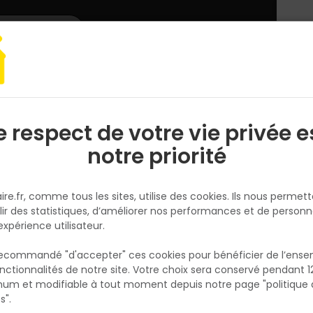
L'enseigne
Nous rejoindre
Services
DEMANDER
CATALOGUES
UN
DEVIS/PRIX
arrelage
Carrelage sol extérieur GMP300 60x60cm ép.20mm Carbone
e respect de votre vie privée e
S
l
notre priorité
PAREFEUILLE
Carrelage sol extérieur GMP30
ire.fr, comme tous les sites, utilise des cookies. Ils nous permet
60x60cm ép.20mm Carbone
lir des statistiques, d’améliorer nos performances et de personn
Réf. 3560281911022
expérience utilisateur.
carrelage sol exterieur gres cerame emaille
 recommandé "d'accepter" ces cookies pour bénéficier de l’ens
gmp300 60 x 60 x 2 rectifie carbone
nctionnalités de notre site. Votre choix sera conservé pendant 1
N
p
um et modifiable à tout moment depuis notre page "politique 
Existe aussi en :
p
s".