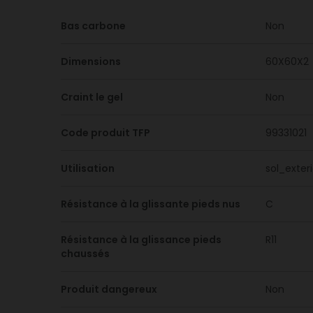
Bas carbone
Non
Dimensions
60X60X2
Craint le gel
Non
Code produit TFP
99331021
Utilisation
sol_exter
Résistance à la glissante pieds nus
C
Résistance à la glissance pieds
R11
chaussés
Produit dangereux
Non