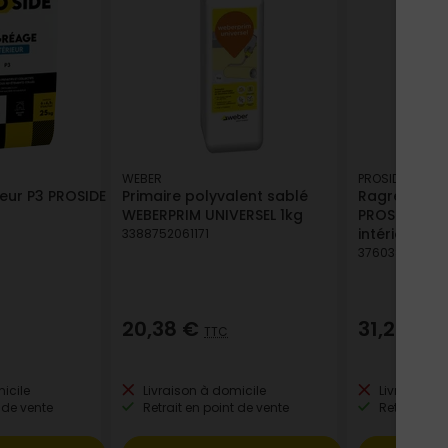
WEBER
PROSIDE
eur P3 PROSIDE
Primaire polyvalent sablé
Ragréage P4S
WEBERPRIM UNIVERSEL 1kg
PROSIDE - S
intérieur/ext
3388752061171
376038154030
20,38 €
31,28 €
TTC
T
icile
Livraison à domicile
Livraison à
 de vente
Retrait en point de vente
Retrait en p