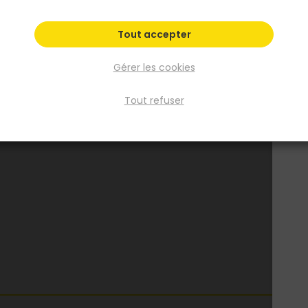
Carbone
Gris
Perle
Tout accepter
Fiche produit
Gérer les cookies
Fiche Technique
Tout refuser