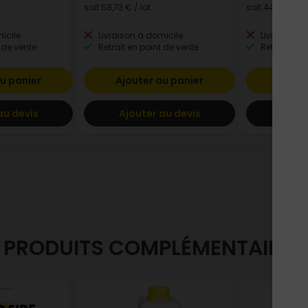
soit
58,73 €
/ lot
soit
44,98 €
/ l
icile
Livraison à domicile
Livraison à
 de vente
Retrait en point de vente
Retrait en p
u panier
Ajouter au panier
Ajout
au devis
Ajouter au devis
Ajout
PRODUITS COMPLÉMENTAIRES