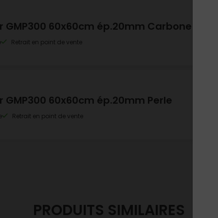
40,
ieur GMP300 60x60cm ép.20mm Carbone
Vendu 
so
e
Retrait en point de vente
40,
eur GMP300 60x60cm ép.20mm Perle
Vendu 
so
e
Retrait en point de vente
PRODUITS SIMILAIRES