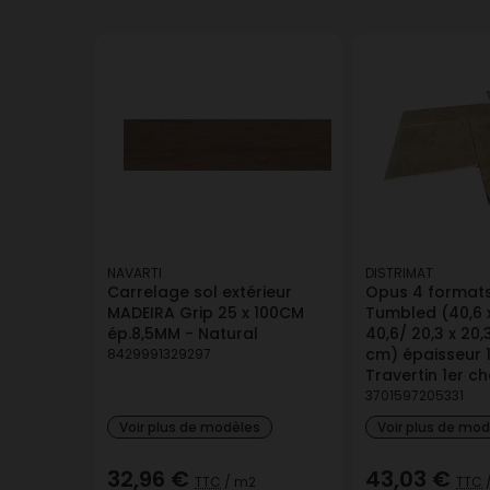
NAVARTI
DISTRIMAT
Carrelage sol extérieur
Opus 4 formats
MADEIRA Grip 25 x 100CM
Tumbled (40,6 x
ép.8,5MM - Natural
40,6/ 20,3 x 20,
cm) épaisseur 
8429991329297
Travertin 1er ch
3701597205331
Voir plus de modèles
Voir plus de mo
32,96 €
43,03 €
TTC
/ m2
TTC