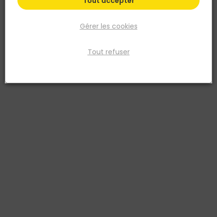
Tout accepter
Gérer les cookies
Tout refuser
PAREFEUILLE
Carrelage sol extérieur GMP300 60x60cm
ép.20mm Gris
Réf. 3560281911060
carrelage sol exterieur gres cerame emaille pa gmp300 60 x 60 x 2
rectifie gris
Existe aussi en :