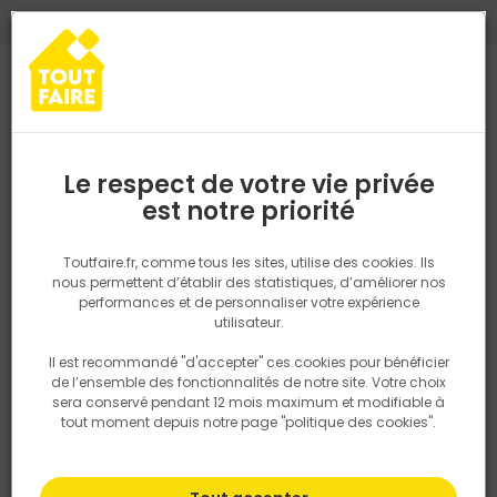
0
0
TROUVEZ VOTRE MAGASIN TOUT FAIRE
Choisir mon magasin
Saisissez votre région pour les informations de stock et de
livraison. Votre emplacement ne sera pas partagé.
Le respect de votre vie privée
Retrouvez les délais et options de
est notre priorité
Accueil
PRODUITS
Revêtement sol et mur, finition
Carrelage
livraison ainsi que les disponibiltiés en
magasin
P. ex. Ile de france
Toutfaire.fr, comme tous les sites, utilise des cookies. Ils
nous permettent d’établir des statistiques, d’améliorer nos
performances et de personnaliser votre expérience
Rechercher
utilisateur.
Il est recommandé "d'accepter" ces cookies pour bénéficier
Nous utilisons des cookies pour fournir ce service. En
de l’ensemble des fonctionnalités de notre site. Votre choix
savoir plus sur la façon dont nous utilisons les cookies
sera conservé pendant 12 mois maximum et modifiable à
dans notre politique.
tout moment depuis notre page "politique des cookies".