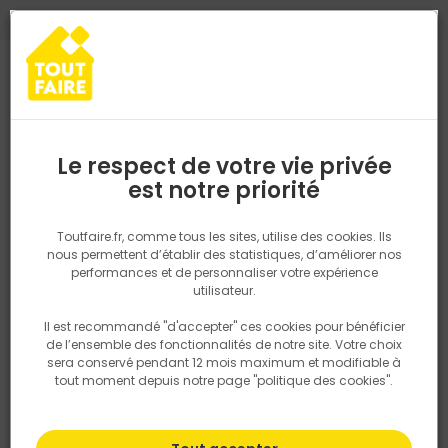
0
0
TROUVEZ VOTRE MAGASIN TOUT FAIRE
Choisir mon magasin
Saisissez votre région pour les informations de stock et de
livraison. Votre emplacement ne sera pas partagé.
Le respect de votre vie privée
Retrouvez les délais et options de
est notre priorité
Accueil
PRODUITS
Gros oeuvre, charpente, couverture
Matéria
livraison ainsi que les disponibiltiés en
magasin
P. ex. Ile de france
Toutfaire.fr, comme tous les sites, utilise des cookies. Ils
nous permettent d’établir des statistiques, d’améliorer nos
performances et de personnaliser votre expérience
Rechercher
utilisateur.
Il est recommandé "d'accepter" ces cookies pour bénéficier
Nous utilisons des cookies pour fournir ce service. En
de l’ensemble des fonctionnalités de notre site. Votre choix
savoir plus sur la façon dont nous utilisons les cookies
sera conservé pendant 12 mois maximum et modifiable à
dans notre politique.
tout moment depuis notre page "politique des cookies".