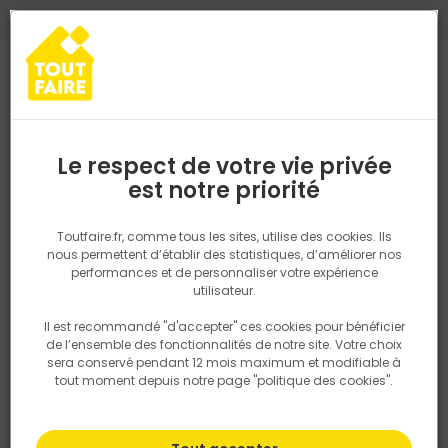
0
0
TROUVEZ VOTRE MAGASIN TOUT FAIRE
Choisir mon magasin
Saisissez votre région pour les informations de stock et de
livraison. Votre emplacement ne sera pas partagé.
Le respect de votre vie privée
Retrouvez les délais et options de
est notre priorité
Accueil
PRODUITS
Outillage & équipement
Matériel chantier et
livraison ainsi que les disponibiltiés en
magasin
P. ex. Ile de france
Toutfaire.fr, comme tous les sites, utilise des cookies. Ils
nous permettent d’établir des statistiques, d’améliorer nos
performances et de personnaliser votre expérience
Rechercher
utilisateur.
Il est recommandé "d'accepter" ces cookies pour bénéficier
Nous utilisons des cookies pour fournir ce service. En
de l’ensemble des fonctionnalités de notre site. Votre choix
savoir plus sur la façon dont nous utilisons les cookies
sera conservé pendant 12 mois maximum et modifiable à
dans notre politique.
tout moment depuis notre page "politique des cookies".