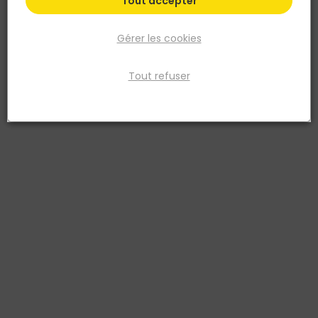
Tout accepter
Gérer les cookies
Tout refuser
ALTRAD
Escabeau PRO ALTO 40 - 3 marches ALTRAD
Réf. 3700018198795
L'Escabeau PRO ALTO 40 ALTRAD en aluminium 3 marches offre une
hauteur de travail de 2,55 m pour les interventions de peinture,
maintenance et second œuvre. Ses marches antidérapantes de
110 mm, son porte-outils ergonomique et ses patins caoutchouc
anti-dérapants garantissent sécurité et confort. Charge
maximale : 150 kg. Norme EN 131.
Voir plus