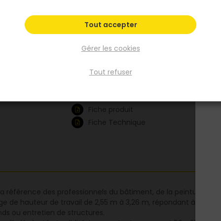
ergonomique, patins caoutchouc anti-déra
Charge maximale : 150 kg. Norme EN 131.
Tout accepter
Voir plus
Gérer les cookies
Existe aussi en :
Tout refuser
2_55m
2_78m
3_02m
3_26m
Fiche produit
Fiche Technique
 référence des professionnels du bâtiment, de la peinture et d
age de hauteur de travail de 2,55 m à 3,26 m, répondant à tous ty
ds ou entretien de structures.