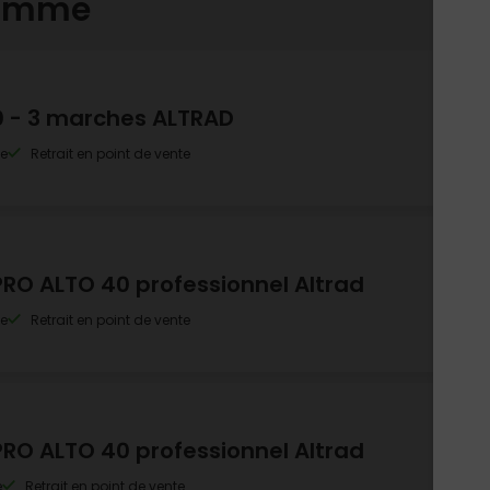
gamme
 - 3 marches ALTRAD
le
Retrait en point de vente
RO ALTO 40 professionnel Altrad
le
Retrait en point de vente
RO ALTO 40 professionnel Altrad
e
Retrait en point de vente