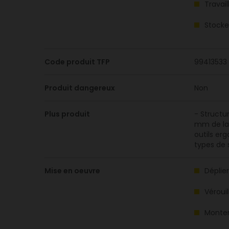
Travai
Stocker
Code produit TFP
99413533
Produit dangereux
Non
Plus produit
- Structu
mm de lar
outils er
types de 
Mise en oeuvre
Déplie
Vérouil
Monter