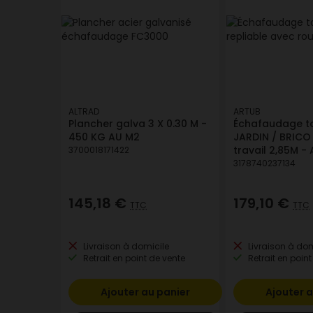
ALTRAD
ARTUB
Plancher galva 3 X 0.30 M -
Échafaudage to
450 KG AU M2
JARDIN / BRICO
travail 2,85M -
3700018171422
3178740237134
145,18 €
179,10 €
TTC
TTC
Livraison à domicile
Livraison à dom
Retrait en point de vente
Retrait en point
Ajouter au panier
Ajouter a