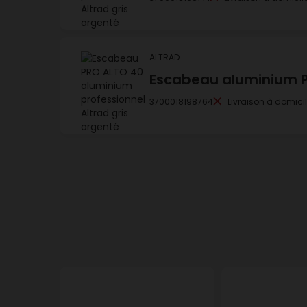
ALTRAD
Escabeau aluminium P
3700018198764
Livraison à domici