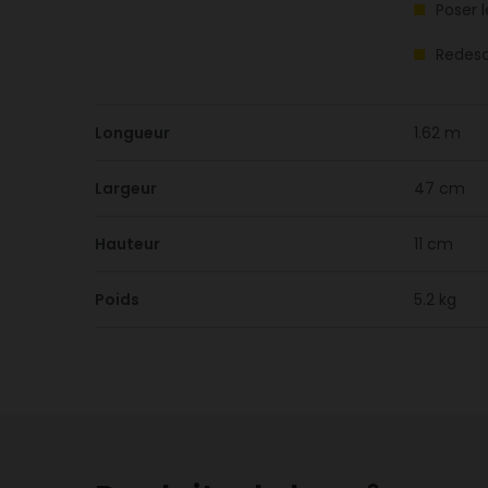
Poser 
Redesc
Longueur
1.62 m
Largeur
47 cm
Hauteur
11 cm
Poids
5.2 kg