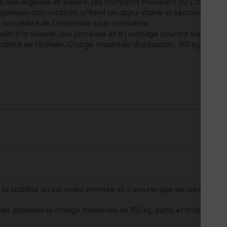
 allie légèreté et solidité. Les montants mesurent 50 x 25 mm,
expansion anti-rotation, offrent un appui stable et sécurisé mêm
la stabilité de l'ensemble sous contrainte.
er à la visserie, aux pinceaux et à l'outillage courant sans de
ilité de l'échelle. Charge maximale d'utilisation : 150 kg. Conf
er la stabilité au sol avant montée et s'assurer que les sangles 
ais dépasser la charge maximale de 150 kg, outils et matériaux