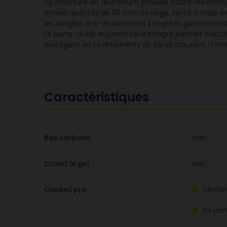
Sa structure en aluminium extrudé haute résistance
antidérapantes de 110 mm de large, sertîs à triple 
les sangles anti-écartement intégrées garantissent 
Le porte-outils ergonomique intégré permet d'accéd
protègent les revêtements de sol et assurent l'immob
Caractéristiques
Bas carbone
Non
Craint le gel
Non
Conseil pro
Vérifi
Ne jam