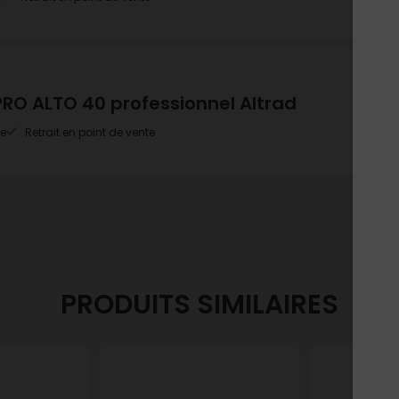
RO ALTO 40 professionnel Altrad
le
Retrait en point de vente
PRODUITS SIMILAIRES