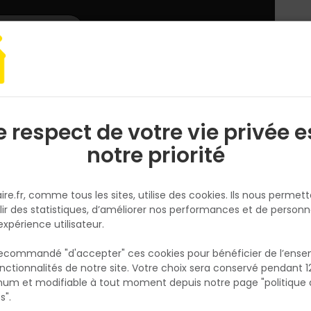
L'enseigne
Nous rejoindre
Services
DEMANDER
CATALOGUES
UN
DEVIS/PRIX
 chantier et atelier
Échaffaudage alu, plancher
Escabeau aluminium 
e respect de votre vie privée e
S
l
notre priorité
ALTRAD
Escabeau aluminium PRO ALTO
ire.fr, comme tous les sites, utilise des cookies. Ils nous permet
professionnel Altrad
lir des statistiques, d’améliorer nos performances et de personn
Réf. 3700018198788
expérience utilisateur.
L'Escabeau PRO ALTO 40 ALTRAD en alumin
 recommandé "d'accepter" ces cookies pour bénéficier de l’ens
marches offre une hauteur de travail de 2,
nctionnalités de notre site. Votre choix sera conservé pendant 1
N
pour les interventions de second œuvre, pe
p
um et modifiable à tout moment depuis notre page "politique 
p
et maintenance en hauteur. Marches
s".
antidérapantes de 110 mm, porte-outils