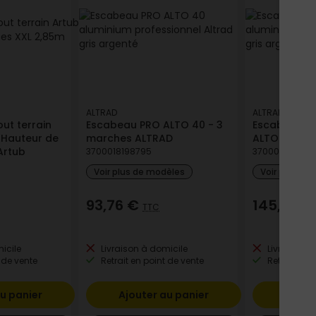
ALTRAD
ALTRAD
ut terrain
Escabeau PRO ALTO 40 - 3
Escabeau a
 Hauteur de
marches ALTRAD
ALTO 40 pro
 Artub
3700018198795
3700018198771
Voir plus de modèles
Voir plus de
93,76 €
145,79 
TTC
icile
Livraison à domicile
Livraison à
 de vente
Retrait en point de vente
Retrait en p
u panier
Ajouter au panier
Ajout