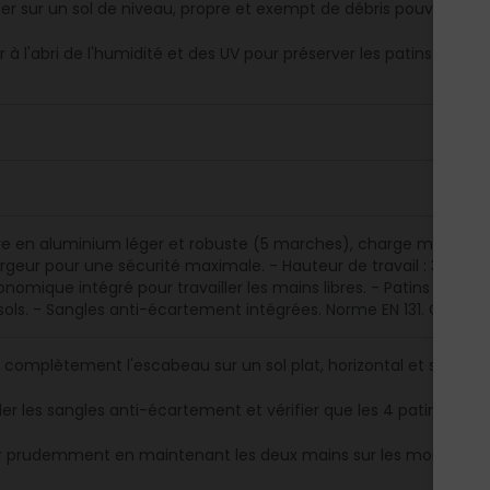
ller sur un sol de niveau, propre et exempt de débris pouvant p
 à l'abri de l'humidité et des UV pour préserver les patins et les 
re en aluminium léger et robuste (5 marches), charge maximale
geur pour une sécurité maximale. - Hauteur de travail : 3,02 m
gonomique intégré pour travailler les mains libres. - Patins en c
sols. - Sangles anti-écartement intégrées. Norme EN 131. Garanti
r complètement l'escabeau sur un sol plat, horizontal et stable
ler les sangles anti-écartement et vérifier que les 4 patins sont
 prudemment en maintenant les deux mains sur les montants, 