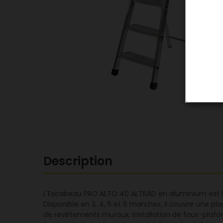
Description
L'Escabeau PRO ALTO 40 ALTRAD en aluminium est la
Disponible en 3, 4, 5 et 6 marches, il couvre une pl
de revêtements muraux, installation de faux-plafon