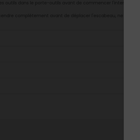
les outils dans le porte-outils avant de commencer l'interventio
endre complètement avant de déplacer l'escabeau, ne jamais 