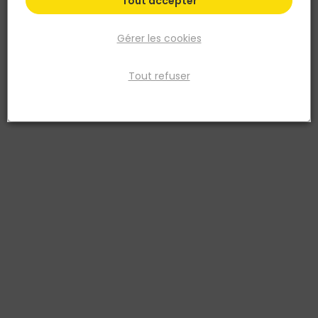
Tout accepter
Gérer les cookies
Tout refuser
BELLOTA
Kit croisillon autonivelant avec coin 1mm
Réf. 8414299673258
Nivelez facilement à l'aide de la pince, la large cale vous permet
d'exercer une plus grande pression et d'éliminer toute saillie entre
les carreaux. En éliminant les saillies entre les carreaux, vous
garantirez le niveau de votre ouvrage. Laisse les join
Voir plus
Fiche produit