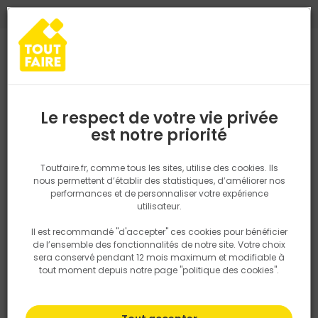
0
0
TROUVEZ VOTRE MAGASIN TOUT FAIRE
Choisir mon magasin
Saisissez votre région pour les informations de stock et de
livraison. Votre emplacement ne sera pas partagé.
Le respect de votre vie privée
Retrouvez les délais et options de
est notre priorité
Accueil
PRODUITS
Outillage & équipement
Par métier
Outil
livraison ainsi que les disponibiltiés en
magasin
P. ex. Ile de france
Toutfaire.fr, comme tous les sites, utilise des cookies. Ils
nous permettent d’établir des statistiques, d’améliorer nos
performances et de personnaliser votre expérience
Rechercher
utilisateur.
Il est recommandé "d'accepter" ces cookies pour bénéficier
Nous utilisons des cookies pour fournir ce service. En
de l’ensemble des fonctionnalités de notre site. Votre choix
savoir plus sur la façon dont nous utilisons les cookies
sera conservé pendant 12 mois maximum et modifiable à
dans notre politique.
tout moment depuis notre page "politique des cookies".