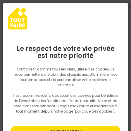
0
0
TROUVEZ VOTRE MAGASIN TOUT FAIRE
Choisir mon magasin
Saisissez votre région pour les informations de stock et de
livraison. Votre emplacement ne sera pas partagé.
Le respect de votre vie privée
Retrouvez les délais et options de
est notre priorité
Accueil
PRODUITS
Aménagement extérieur
Portail, clotûre
P
livraison ainsi que les disponibiltiés en
magasin
P. ex. Ile de france
Toutfaire.fr, comme tous les sites, utilise des cookies. Ils
nous permettent d’établir des statistiques, d’améliorer nos
performances et de personnaliser votre expérience
Rechercher
utilisateur.
Il est recommandé "d'accepter" ces cookies pour bénéficier
Nous utilisons des cookies pour fournir ce service. En
de l’ensemble des fonctionnalités de notre site. Votre choix
savoir plus sur la façon dont nous utilisons les cookies
sera conservé pendant 12 mois maximum et modifiable à
dans notre politique.
tout moment depuis notre page "politique des cookies".