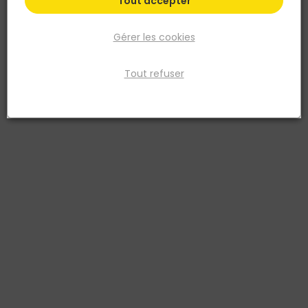
Tout accepter
Gérer les cookies
Tout refuser
DEBARGE
Glissière verticale pour poteau Alu H34 15x25mm
Gris
Réf. 3760193238631
Dimensions : 15x25 mm - Hauteur : 2,0m. Glissière pour poteaux en
aluminium adaptée aux clôtures de la gamme Evolu H34. Finition