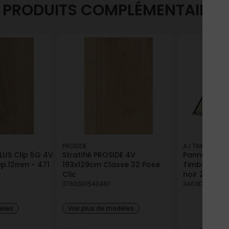
PRODUITS COMPLÉMENTAIRES
PROSIDE
AJ TIMBER
PLUS Clip 5G 4V
Stratifié PROSIDE 4V
Panneaux dé
p.12mm - 471
193x129cm Classe 32 Pose
Timber clai
Clic
noir 2500 x
3760381540461
346187000874
dèles
Voir plus de modèles