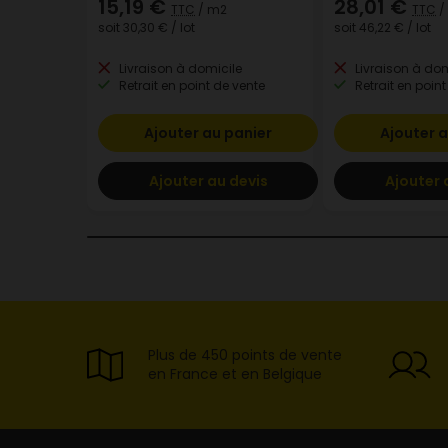
15,19 €
28,01 €
TTC
/ m2
TTC
/
soit
30,30 €
/ lot
soit
46,22 €
/ lot
Livraison à domicile
Livraison à dom
Retrait en point de vente
Retrait en point
Ajouter au panier
Ajouter a
Ajouter au devis
Ajouter 
Plus de 450 points de vente
en France et en Belgique