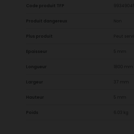
Code produit TFP
9934904
Produit dangereux
Non
Plus produit
Peut servi
Epaisseur
5 mm
Longueur
1800 mm
Largeur
37 mm
Hauteur
5 mm
Poids
6.03 kg