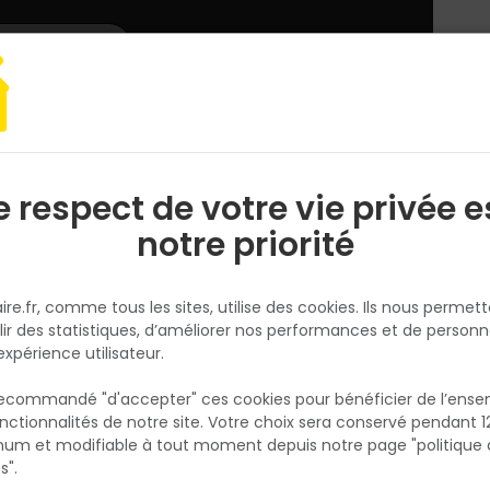
L'enseigne
Nous rejoindre
Services
DEMANDER
CATALOGUES
UN
DEVIS/PRIX
arquet, lambris
Seuil 3 en 1 en Alu pour stratifié EL2856 37 x 1800mm
e respect de votre vie privée e
S
l
notre priorité
EGGER
Seuil 3 en 1 en Alu pour stratifié
ire.fr, comme tous les sites, utilise des cookies. Ils nous permet
EL2856 37 x 1800mm
lir des statistiques, d’améliorer nos performances et de personn
Réf. 9010771898660
expérience utilisateur.
Peut servir de profilé de finition, égalisation
 recommandé "d'accepter" ces cookies pour bénéficier de l’ens
jonction.
nctionnalités de notre site. Votre choix sera conservé pendant 1
N
p
um et modifiable à tout moment depuis notre page "politique 
p
s".
Fiche produit