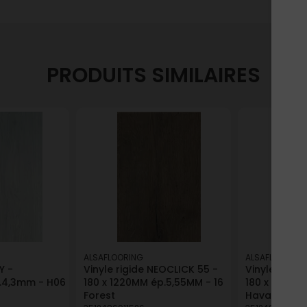
PRODUITS SIMILAIRES
ALSAFLOORING
ALSAFLOORING
Y -
Vinyle rigide NEOCLICK 55 -
Vinyle Rigid
.4,3mm - H06
180 x 1220MM ép.5,55MM - 16
180 x 1220M
Forest
Havane