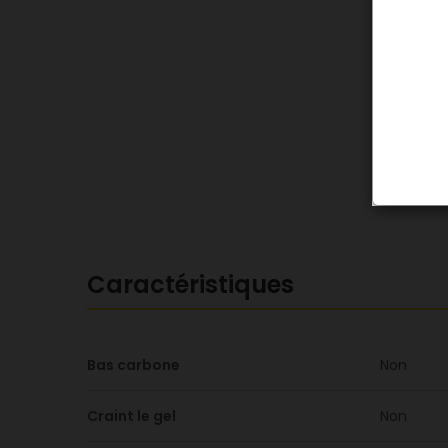
Caractéristiques
Bas carbone
Non
Craint le gel
Non