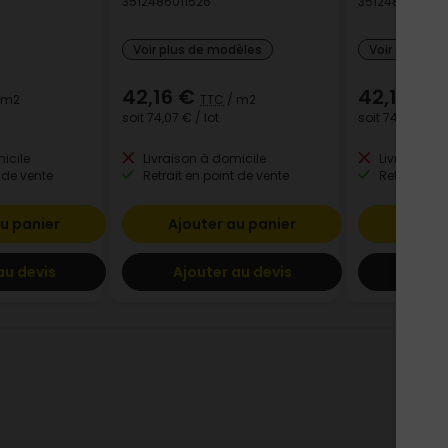
3512486011526
3512486011533
Voir plus de modèles
Voir plus de
42,16 €
42,16 €
 m2
TTC
/ m2
T
soit
74,07 €
/ lot
soit
74,07 €
/ l
icile
Livraison à domicile
Livraison à
 de vente
Retrait en point de vente
Retrait en p
u panier
Ajouter au panier
Ajout
au devis
Ajouter au devis
Ajout