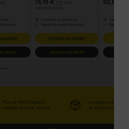
15,19 €
90,82 €
 m2
TTC
/ m2
T
soit
30,30 €
/ lot
icile
Livraison à domicile
Livraison à
 de vente
Retrait en point de vente
Retrait en p
u panier
Ajouter au panier
Ajout
au devis
Ajouter au devis
Ajout
Plus de 4000 experts
Livraison à domicil
conseils à votre service
& retrait en point d