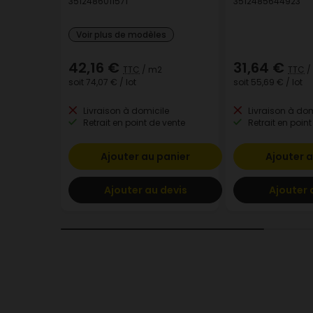
3512486011571
3512485644923
Voir plus de modèles
42,16 €
31,64 €
TTC
/ m2
TTC
/
soit
74,07 €
/ lot
soit
55,69 €
/ lot
Livraison à domicile
Livraison à dom
Retrait en point de vente
Retrait en point
Ajouter au panier
Ajouter a
Ajouter au devis
Ajouter 