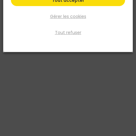
Tout accepter
Gérer les cookies
Tout refuser
EGGER
Stratifié NATURE SENS Aquadura EDF196 Chêne
Capri crème
Réf. 9007022610843
4 chanfreins Classe 33 Clip Click it
Fiche produit