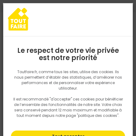
0
0
TROUVEZ VOTRE MAGASIN TOUT FAIRE
Choisir mon magasin
Saisissez votre région pour les informations de stock et de
livraison. Votre emplacement ne sera pas partagé.
Le respect de votre vie privée
Retrouvez les délais et options de
est notre priorité
Accueil
PRODUITS
Revêtement sol et mur, finition
Parquet, lam
livraison ainsi que les disponibiltiés en
magasin
P. ex. Ile de france
Toutfaire.fr, comme tous les sites, utilise des cookies. Ils
nous permettent d’établir des statistiques, d’améliorer nos
performances et de personnaliser votre expérience
Rechercher
utilisateur.
Il est recommandé "d'accepter" ces cookies pour bénéficier
Nous utilisons des cookies pour fournir ce service. En
de l’ensemble des fonctionnalités de notre site. Votre choix
savoir plus sur la façon dont nous utilisons les cookies
sera conservé pendant 12 mois maximum et modifiable à
dans notre politique.
tout moment depuis notre page "politique des cookies".