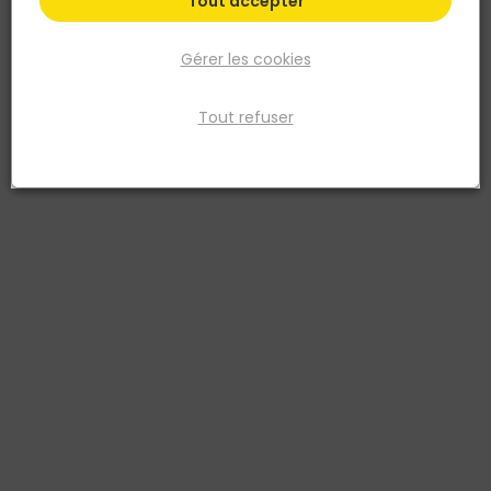
Tout accepter
Gérer les cookies
Tout refuser
BELLOTA
Petite masse en caoutchouc blanc avec manche
en bois 500G
Réf. 8414299598254
La massette blanche Bellota 8054-500 est conçue pour les
travaux de carrelage nécessitant précision et sécurité. Sa tête en
caoutchouc isoprène haute qualité permet de frapper directement
sur les carreaux sans les marquer ni les fissurer. Elle offre un