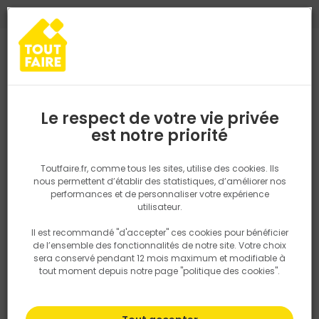
0
0
TROUVEZ VOTRE MAGASIN TOUT FAIRE
Choisir mon magasin
Saisissez votre région pour les informations de stock et de
livraison. Votre emplacement ne sera pas partagé.
Le respect de votre vie privée
Retrouvez les délais et options de
est notre priorité
Accueil
PRODUITS
Outillage & équipement
Par métier
Outil
livraison ainsi que les disponibiltiés en
magasin
P. ex. Ile de france
Toutfaire.fr, comme tous les sites, utilise des cookies. Ils
nous permettent d’établir des statistiques, d’améliorer nos
performances et de personnaliser votre expérience
Rechercher
utilisateur.
Il est recommandé "d'accepter" ces cookies pour bénéficier
Nous utilisons des cookies pour fournir ce service. En
de l’ensemble des fonctionnalités de notre site. Votre choix
savoir plus sur la façon dont nous utilisons les cookies
sera conservé pendant 12 mois maximum et modifiable à
dans notre politique.
tout moment depuis notre page "politique des cookies".