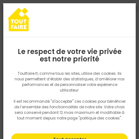
0
0
TROUVEZ VOTRE MAGASIN TOUT FAIRE
Choisir mon magasin
Saisissez votre région pour les informations de stock et de
livraison. Votre emplacement ne sera pas partagé.
Le respect de votre vie privée
Retrouvez les délais et options de
est notre priorité
Accueil
PRODUITS
Aménagement extérieur
Chapeau Plat Pilie
livraison ainsi que les disponibiltiés en
magasin
P. ex. Ile de france
Toutfaire.fr, comme tous les sites, utilise des cookies. Ils
nous permettent d’établir des statistiques, d’améliorer nos
performances et de personnaliser votre expérience
Rechercher
utilisateur.
Il est recommandé "d'accepter" ces cookies pour bénéficier
Nous utilisons des cookies pour fournir ce service. En
de l’ensemble des fonctionnalités de notre site. Votre choix
savoir plus sur la façon dont nous utilisons les cookies
sera conservé pendant 12 mois maximum et modifiable à
dans notre politique.
tout moment depuis notre page "politique des cookies".