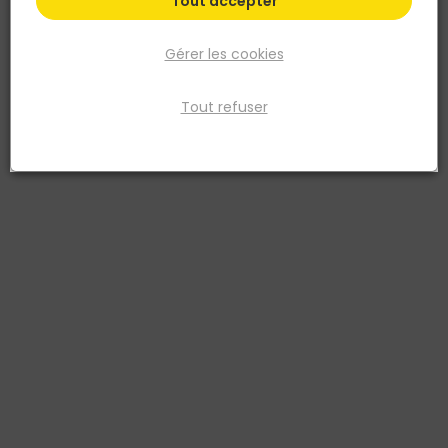
Tout accepter
Gérer les cookies
Tout refuser
SAS PREFABRICADOS
Chapeau Plat Pilier AGORA 50 x 50 x 6 cm Sable
avec gouttes
Réf. 8431128027501
Chapeau pour pilier décoratif 30 x 30 ou pilier à enduire 26 x 26.
Avec système de goutte d'eau. Existe en 40 x 40 x 6cm ou 50 x 50 x
6cm. Existe en blanc, noir anthracite, gris marbre et sable agora.